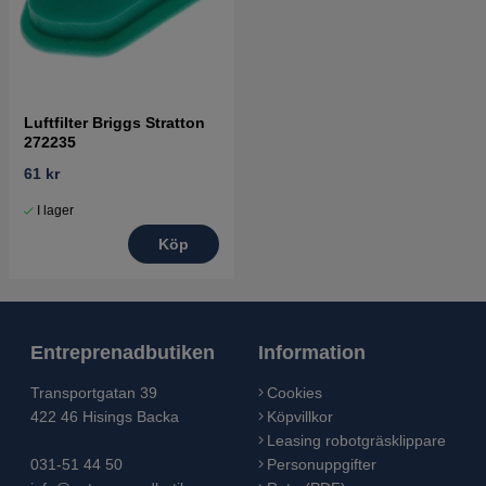
Luftfilter Briggs Stratton
272235
61 kr
I lager
Köp
Entreprenadbutiken
Information
Transportgatan 39
Cookies
422 46 Hisings Backa
Köpvillkor
Leasing robotgräsklippare
031-51 44 50
Personuppgifter