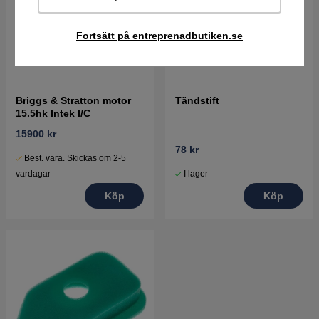
Fortsätt på entreprenadbutiken.se
Briggs & Stratton motor
Tändstift
15.5hk Intek I/C
15900 kr
78 kr
Best. vara. Skickas om 2-5
I lager
vardagar
Köp
Köp