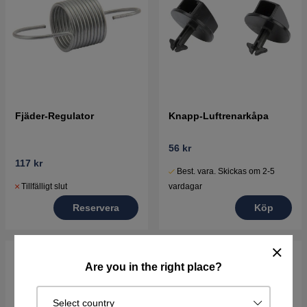
Fjäder-Regulator
Knapp-Luftrenarkåpa
56 kr
117 kr
Best. vara. Skickas om 2-5
Tillfälligt slut
vardagar
Reservera
Köp
Are you in the right place?
Select country