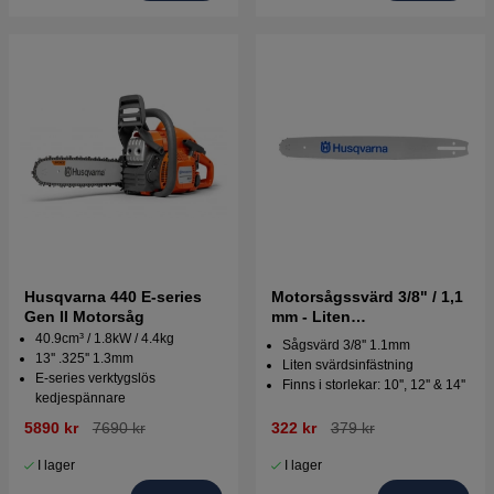
Husqvarna 440 E-series
Motorsågssvärd 3/8" / 1,1
Gen II Motorsåg
mm - Liten
svärdsinfästning
40.9cm³ / 1.8kW / 4.4kg
Sågsvärd 3/8'' 1.1mm
13'' .325'' 1.3mm
Liten svärdsinfästning
E-series verktygslös
Finns i storlekar: 10'', 12'' & 14''
kedjespännare
5890 kr
7690 kr
322 kr
379 kr
I lager
I lager