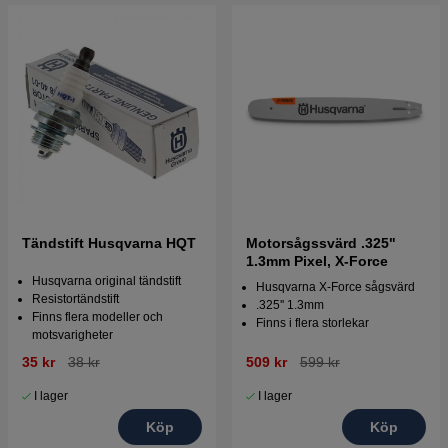
Tändstift Husqvarna HQT
Motorsågssvärd .325"
1.3mm Pixel, X-Force
Husqvarna original tändstift
Husqvarna X-Force sågsvärd
Resistortändstift
.325'' 1.3mm
Finns flera modeller och
Finns i flera storlekar
motsvarigheter
35 kr
38 kr
509 kr
599 kr
I lager
I lager
Köp
Köp