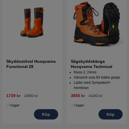
Skyddsstövel Husqvarna
Sågskyddskänga
Functional 28
Husqvarna Technical
Klass 2, 24m/s
Vibram®-sula för bättre grepp
Läder med Sympatex®-
membran
1739 kr
1890 kr
3855 kr
4190 kr
I lager
I lager
Köp
Köp