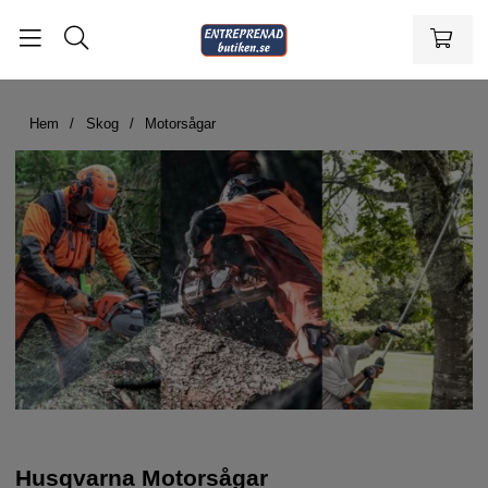
Hem
Skog
Motorsågar
Husqvarna Motorsågar