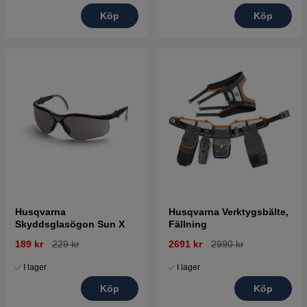
Köp
Köp
Husqvarna
Husqvarna Verktygsbälte,
Skyddsglasögon Sun X
Fällning
189 kr
229 kr
2691 kr
2990 kr
I lager
I lager
Köp
Köp