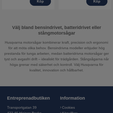
Köp
Köp
Välj bland bensindrivet, batteridrivet eller
stångmotorsågar
Husqvarna motorsågar kombinerar kraft, precision och ergonomi
för att möta olika behov. Bensindrivna modeller erbjuder hög
prestanda för tunga arbeten, medan batteridrivna motorsågar ger
tyst och avgasfri drift – idealiskt för trädgården. Stångsågarna når
höga grenar med säkerhet och kontroll. Välj Husqvarna för
kvalitet, innovation och hållbarhet.
Entreprenadbutiken
Information
Transportgatan 39
Cookies
422 46 Hisings Backa
Köpvillkor