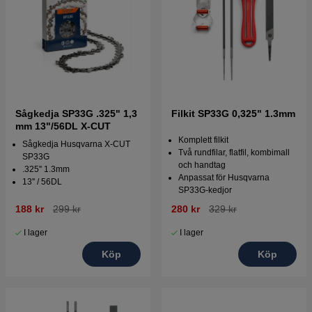
Sågkedja SP33G .325" 1,3
Filkit SP33G 0,325" 1.3mm
mm 13"/56DL X-CUT
Komplett filkit
Sågkedja Husqvarna X-CUT
Två rundfilar, flatfil, kombimall
SP33G
och handtag
.325'' 1.3mm
Anpassat för Husqvarna
13'' / 56DL
SP33G-kedjor
188 kr
299 kr
280 kr
329 kr
I lager
I lager
Köp
Köp