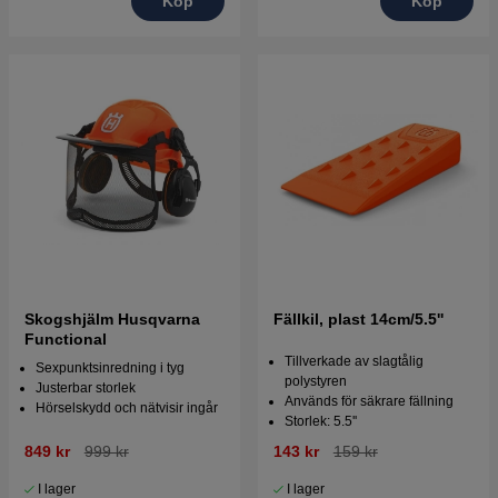
Köp
Köp
Skogshjälm Husqvarna
Fällkil, plast 14cm/5.5''
Functional
Tillverkade av slagtålig
Sexpunktsinredning i tyg
polystyren
Justerbar storlek
Används för säkrare fällning
Hörselskydd och nätvisir ingår
Storlek: 5.5''
849 kr
999 kr
143 kr
159 kr
I lager
I lager