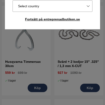
Select country
Fortsätt på entreprenadbutiken.se
Husqvarna Timmersax
Svärd + 2 kedjor 15" .325"
30cm
/ 1,3 mm X-CUT
559 kr
699 kr
927 kr
1090 kr
I lager
I lager
Köp
Köp