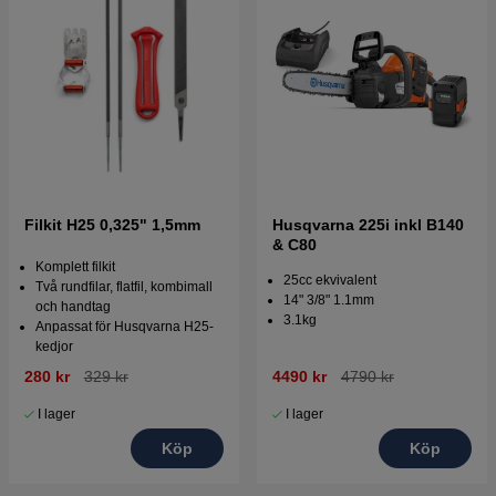
Filkit H25 0,325" 1,5mm
Husqvarna 225i inkl B140
& C80
Komplett filkit
25cc ekvivalent
Två rundfilar, flatfil, kombimall
14" 3/8" 1.1mm
och handtag
3.1kg
Anpassat för Husqvarna H25-
kedjor
280 kr
329 kr
4490 kr
4790 kr
I lager
I lager
Köp
Köp