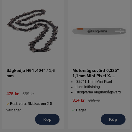
Sågkedja H64 .404" / 1,6
Motorsågssvärd 0,325"
mm
1,1mm Mini Pixel X-
precision
.325'' 1.1mm Mini Pixel
Liten infästning
Husqvarna originalsågsvärd
475 kr
559 kr
314 kr
369 kr
Best. vara. Skickas om 2-5
vardagar
I lager
Köp
Köp