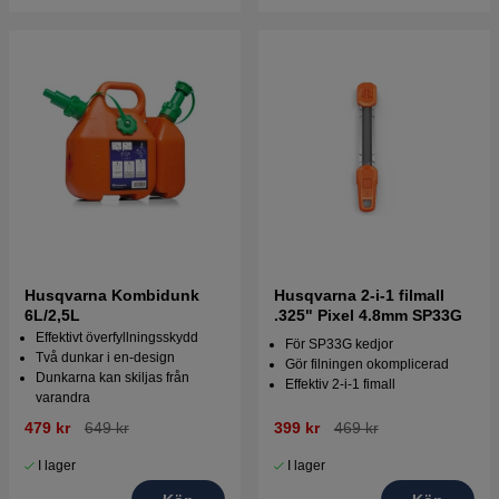
Husqvarna Kombidunk
Husqvarna 2-i-1 filmall
6L/2,5L
.325" Pixel 4.8mm SP33G
Effektivt överfyllningsskydd
För SP33G kedjor
Två dunkar i en-design
Gör filningen okomplicerad
Dunkarna kan skiljas från
Effektiv 2-i-1 fimall
varandra
479 kr
649 kr
399 kr
469 kr
I lager
I lager