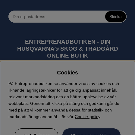
Skicka
ENTREPRENADBUTIKEN - DIN
HUSQVARNA® SKOG & TRÄDGÅRD
ONLINE BUTIK
Husqvarna är världens största tillverkare av
Cookies
utomhusprodukter som skogsmaskiner och
trädgårdsmaskiner. I sortimentet finns bl.a. robotgräsklippare,
På Entreprenadbutiken.se använder vi oss av cookies och
motorsågar, röjsågar, trimmers, riders, åkgräsklippare,
liknande lagringstekniker för att ge dig anpassat innehåll,
trädgårdstraktorer, gräsklippare, häcksaxar, lövblåsar,
relevant marknadsföring och en bättre upplevelse av vår
jordfräsar, snöslungor, skyddskläder och arbetskläder.
webbplats. Genom att klicka på stäng och godkänn går du
Entreprenadbutiken har snabba leveranser av Husqvarna
med på att vi kommer använda dessa för statistik- och
produkter.
marknadsföringsändamål. Läs vår
Cookie-policy
.