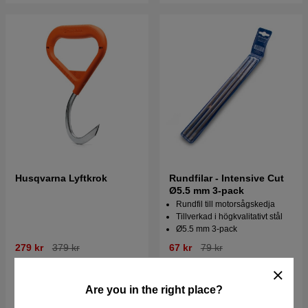
Husqvarna Lyftkrok
Rundfilar - Intensive Cut
Ø5.5 mm 3-pack
Rundfil till motorsågskedja
Tillverkad i högkvalitativt stål
Ø5.5 mm 3-pack
279 kr
379 kr
67 kr
79 kr
I lager
I lager
Are you in the right place?
Köp
Köp