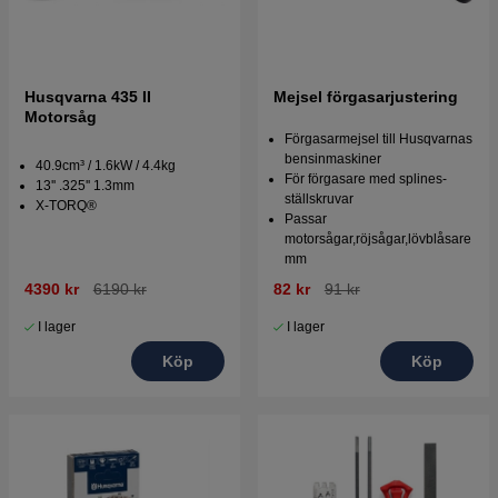
Husqvarna 435 II
Mejsel förgasarjustering
Motorsåg
Förgasarmejsel till Husqvarnas
bensinmaskiner
40.9cm³ / 1.6kW / 4.4kg
För förgasare med splines-
13'' .325'' 1.3mm
ställskruvar
X-TORQ®
Passar
motorsågar,röjsågar,lövblåsare
mm
4390 kr
6190 kr
82 kr
91 kr
I lager
I lager
Köp
Köp