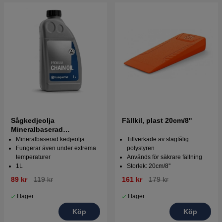
Sågkedjeolja
Fällkil, plast 20cm/8''
Mineralbaserad
Husqvarna 1L
Mineralbaserad kedjeolja
Tillverkade av slagtålig
Fungerar även under extrema
polystyren
temperaturer
Används för säkrare fällning
1L
Storlek: 20cm/8''
89 kr
119 kr
161 kr
179 kr
I lager
I lager
Köp
Köp