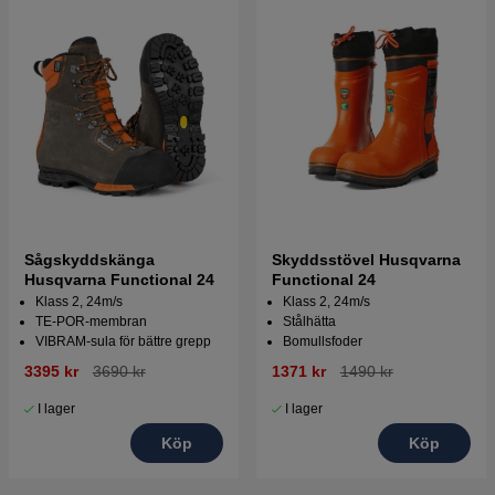
Sågskyddskänga
Skyddsstövel Husqvarna
Husqvarna Functional 24
Functional 24
Klass 2, 24m/s
Klass 2, 24m/s
TE-POR-membran
Stålhätta
VIBRAM-sula för bättre grepp
Bomullsfoder
3395 kr
3690 kr
1371 kr
1490 kr
I lager
I lager
Köp
Köp