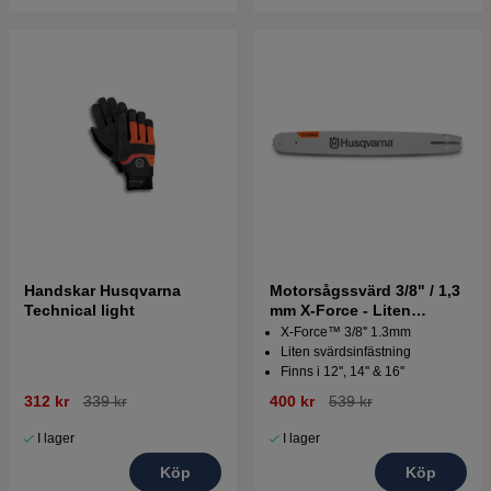
Handskar Husqvarna
Motorsågssvärd 3/8" / 1,3
Technical light
mm X-Force - Liten
svärdsinfästning
X-Force™ 3/8'' 1.3mm
Liten svärdsinfästning
Finns i 12'', 14'' & 16''
312 kr
339 kr
400 kr
539 kr
I lager
I lager
Köp
Köp