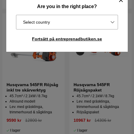
Are you in the right place?
Select country
Fortsätt på entreprenadbutiken.se
Husqvarna 545FR Röjsåg
Husqvarna 545FR
inkl tre skärverktyg
Röjsågspaket
45.7cm³ / 2.1kW / 8.7kg
45.7cm³ / 2.1kW / 8.7kg
Allround modell
Lev. med gräsklinga,
Lev. med gräsklinga,
trimmerhuvud & sågklinga
trimmerhuvud & sågklinga
Röjsågspaket
9590 kr
12800 kr
10967 kr
14306 kr
I lager
I lager