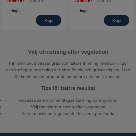
15990 kr
17900 kr
13900 kr
17300 kr
I lager
I lager
Köp
Köp
Välj utrustning efter vegetation
Trimmerhuvud passar gräs och lättare trimning, medan klingor
och kraftigare utrustning är bättre för sly och grövre röjning. Med
rätt kombination arbetar du snabbare och mer skonsamt.
Tips för bättre resultat
Anpassa sele och handtagsinställning för ergonomi
Välj rätt skärutrustning efter vegetation
Serva maskinen regelbundet för jämn prestanda