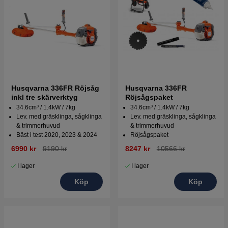
Husqvarna 336FR Röjsåg
Husqvarna 336FR
inkl tre skärverktyg
Röjsågspaket
34.6cm³ / 1.4kW / 7kg
34.6cm³ / 1.4kW / 7kg
Lev. med gräsklinga, sågklinga
Lev. med gräsklinga, sågklinga
& trimmerhuvud
& trimmerhuvud
Bäst i test 2020, 2023 & 2024
Röjsågspaket
6990 kr
9190 kr
8247 kr
10566 kr
I lager
I lager
Köp
Köp