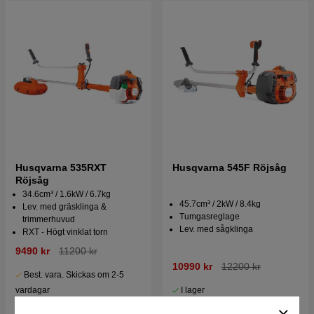
Husqvarna 535RXT
Husqvarna 545F Röjsåg
Röjsåg
34.6cm³ / 1.6kW / 6.7kg
45.7cm³ / 2kW / 8.4kg
Lev. med gräsklinga &
Tumgasreglage
trimmerhuvud
Lev. med sågklinga
RXT - Högt vinklat torn
9490 kr
11200 kr
10990 kr
12200 kr
Best. vara. Skickas om 2-5
I lager
vardagar
Köp
Köp