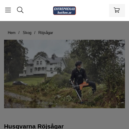
Hem
Skog
Röjsågar
Husqvarna Röjsågar