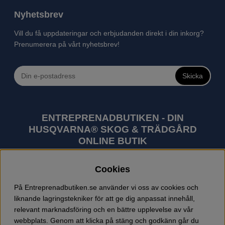
Nyhetsbrev
Vill du få uppdateringar och erbjudanden direkt i din inkorg?
Prenumerera på vårt nyhetsbrev!
Skicka
ENTREPRENADBUTIKEN - DIN
HUSQVARNA® SKOG & TRÄDGÅRD
ONLINE BUTIK
Husqvarna är världens största tillverkare av
Cookies
utomhusprodukter som skogsmaskiner och
trädgårdsmaskiner. I sortimentet finns bl.a. robotgräsklippare,
På Entreprenadbutiken.se använder vi oss av cookies och
motorsågar, röjsågar, trimmers, riders, åkgräsklippare,
liknande lagringstekniker för att ge dig anpassat innehåll,
trädgårdstraktorer, gräsklippare, häcksaxar, lövblåsar,
relevant marknadsföring och en bättre upplevelse av vår
jordfräsar, snöslungor, skyddskläder och arbetskläder.
webbplats. Genom att klicka på stäng och godkänn går du