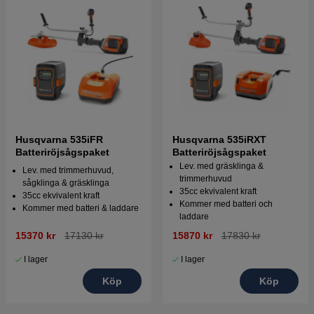
Husqvarna 535iFR
Husqvarna 535iRXT
Batteriröjsågspaket
Batteriröjsågspaket
Lev. med gräsklinga &
Lev. med trimmerhuvud,
trimmerhuvud
sågklinga & gräsklinga
35cc ekvivalent kraft
35cc ekvivalent kraft
Kommer med batteri och
Kommer med batteri & laddare
laddare
15370 kr
17130 kr
15870 kr
17830 kr
I lager
I lager
Köp
Köp