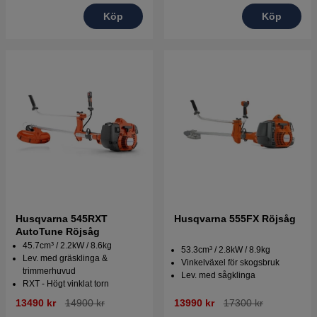
Köp
Köp
Husqvarna 545RXT
Husqvarna 555FX Röjsåg
AutoTune Röjsåg
45.7cm³ / 2.2kW / 8.6kg
53.3cm³ / 2.8kW / 8.9kg
Lev. med gräsklinga &
Vinkelväxel för skogsbruk
trimmerhuvud
Lev. med sågklinga
RXT - Högt vinklat torn
13490 kr
14900 kr
13990 kr
17300 kr