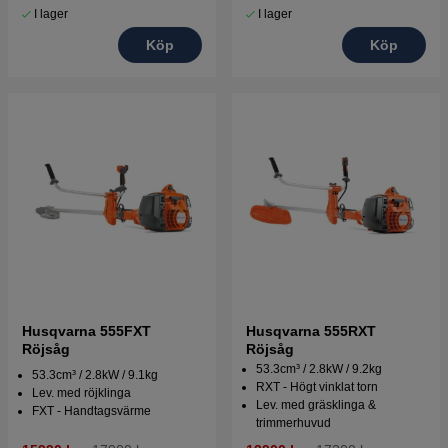
I lager
I lager
Köp
Köp
Husqvarna 555FXT
Husqvarna 555RXT
Röjsåg
Röjsåg
53.3cm³ / 2.8kW / 9.2kg
53.3cm³ / 2.8kW / 9.1kg
RXT - Högt vinklat torn
Lev. med röjklinga
Lev. med gräsklinga &
FXT - Handtagsvärme
trimmerhuvud