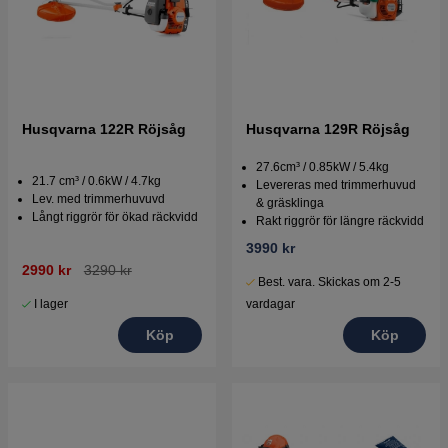
Husqvarna 122R Röjsåg
Husqvarna 129R Röjsåg
27.6cm³ / 0.85kW / 5.4kg
21.7 cm³ / 0.6kW / 4.7kg
Levereras med trimmerhuvud
Lev. med trimmerhuvuvd
& gräsklinga
Långt riggrör för ökad räckvidd
Rakt riggrör för längre räckvidd
3990 kr
2990 kr
3290 kr
Best. vara. Skickas om 2-5
I lager
vardagar
Köp
Köp