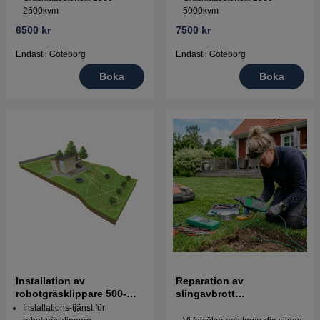
2500kvm
5000kvm
6500 kr
7500 kr
Endast i Göteborg
Endast i Göteborg
Boka
Boka
Installation av
Reparation av
robotgräsklippare 500-
slingavbrott
1000kvm
robotgräsklippare
Installations-tjänst för