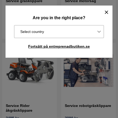
Service gräsklippare
Service motorsåg
1095 kr
995 kr
Are you in the right place?
Endast i Göteborg
Endast i Göteborg
Boka
Boka
Select country
Fortsätt på entreprenadbutiken.se
Service Rider
Service robotgräsklippare
åkgräsklippare