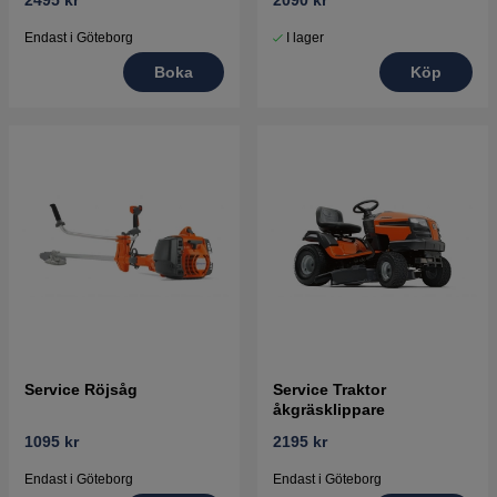
2495 kr
2090 kr
Endast i Göteborg
I lager
Boka
Köp
Service Röjsåg
Service Traktor
åkgräsklippare
1095 kr
2195 kr
Endast i Göteborg
Endast i Göteborg