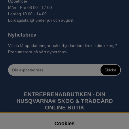
Öppettider:
Mån - Fre 08.00 - 17:00
Lördag 10.00 - 14.00
Lördagsstängt under juli och augusti
Nyhetsbrev
Vill du få uppdateringar och erbjudanden direkt i din inkorg?
Prenumerera på vårt nyhetsbrev!
Skicka
ENTREPRENADBUTIKEN - DIN
HUSQVARNA® SKOG & TRÄDGÅRD
ONLINE BUTIK
Husqvarna är världens största tillverkare av
Cookies
utomhusprodukter som skogsmaskiner och