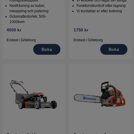
robotgräsklippare
Vi felsöker och lagar din slinga
Nedfräsning av kabel,
Funktionskontroll efter lagning
inkoppling och justering
Vi kontaktar er efter bokning
Gräsmattestorlek: 500-
1000kvm
4500 kr
1750 kr
Endast i Göteborg
Endast i Göteborg
Boka
Boka