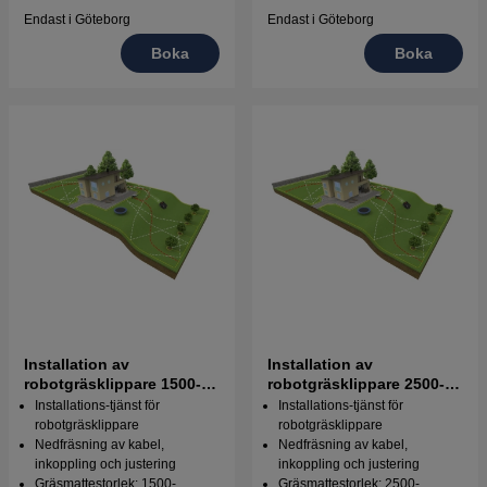
Endast i Göteborg
Endast i Göteborg
Boka
Boka
Installation av
Installation av
robotgräsklippare 1500-
robotgräsklippare 2500-
2500kvm
5000kvm
Installations-tjänst för
Installations-tjänst för
robotgräsklippare
robotgräsklippare
Nedfräsning av kabel,
Nedfräsning av kabel,
inkoppling och justering
inkoppling och justering
Gräsmattestorlek: 1500-
Gräsmattestorlek: 2500-