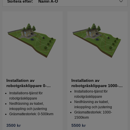
Sortera efter:
Namn A-Ö
Installation av
Installation av
robotgräsklippare 0-
robotgräsklippare 1000-
500kvm
1500kvm
Installations-tjänst för
Installations-tjänst för
robotgräsklippare
robotgräsklippare
Nedfräsning av kabel,
Nedfräsning av kabel,
inkoppling och justering
inkoppling och justering
Gräsmattestorlek: 1000-
Gräsmattestorlek: 0-500kvm
1500kvm
3500 kr
5500 kr