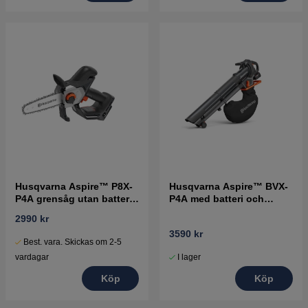
Husqvarna Aspire™ P8X-
Husqvarna Aspire™ BVX-
P4A grensåg utan batteri
P4A med batteri och
och laddare
laddare
2990 kr
3590 kr
Best. vara. Skickas om 2-5
I lager
vardagar
Köp
Köp