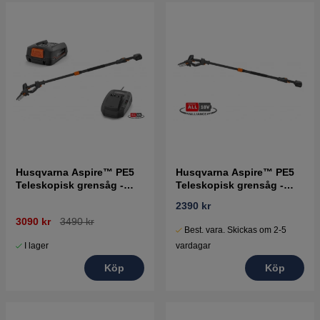
Husqvarna Aspire™ PE5
Husqvarna Aspire™ PE5
Teleskopisk grensåg -
Teleskopisk grensåg -
med batteri och laddare
utan batteri och laddare
2390 kr
3090 kr
3490 kr
Best. vara. Skickas om 2-5
I lager
vardagar
Köp
Köp