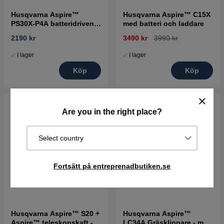
Husqvarna Aspire™
Husqvarna Aspire™ C15X
PS30X-P4A batteridriven
med batteri och laddare
sekatör
2190 kr
3490 kr
3990 kr
I lager
I lager
Köp
Köp
Are you in the right place?
Select country
Fortsätt på entreprenadbutiken.se
Husqvarna Aspire™ S20 +
Husqvarna Aspire™
Aspire™ teleskopskaft -
LC34A Gräsklippare - med