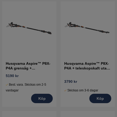
Husqvarna Aspire™ P8X-
Husqvarna Aspire™ P8X-
P4A grensåg +
P4A + teleskopskaft utan
teleskopskaft med batteri
batteri och laddare
5190 kr
och laddare
3790 kr
Best. vara. Skickas om 2-5
Skickas om 3-6 dagar
vardagar
Köp
Köp