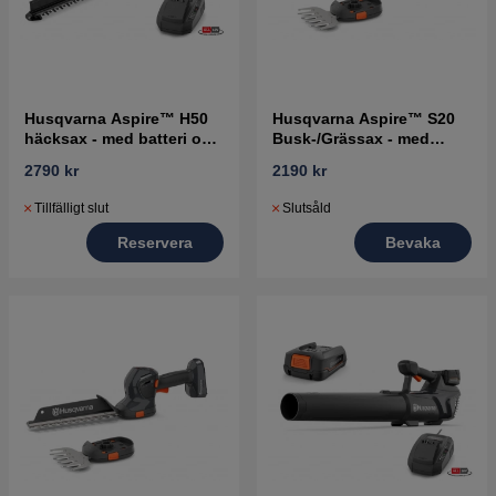
Husqvarna Aspire™ H50
Husqvarna Aspire™ S20
häcksax - med batteri och
Busk-/Grässax - med
laddare
batteri och laddare
2790 kr
2190 kr
Tillfälligt slut
Slutsåld
Reservera
Bevaka