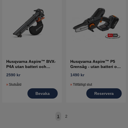
Husqvarna Aspire™ BVX-
Husqvarna Aspire™ P5
P4A utan batteri och
Grensåg - utan batteri och
laddare
laddare
2590 kr
1490 kr
Slutsåld
Tillfälligt slut
Bevaka
Reservera
1
2