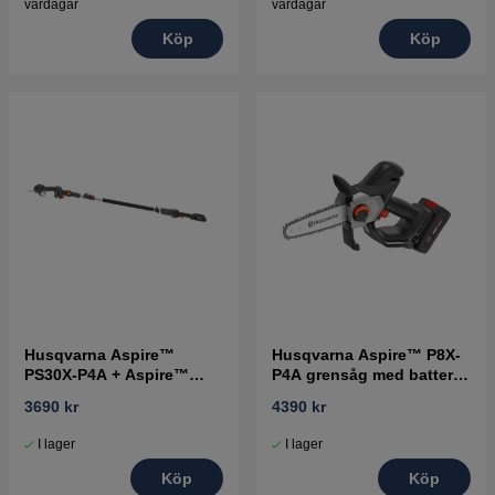
vardagar
vardagar
Köp
Köp
Husqvarna Aspire™
Husqvarna Aspire™ P8X-
PS30X-P4A + Aspire™
P4A grensåg med batteri
teleskopskaft med batteri
och laddare
3690 kr
4390 kr
och laddare
I lager
I lager
Köp
Köp