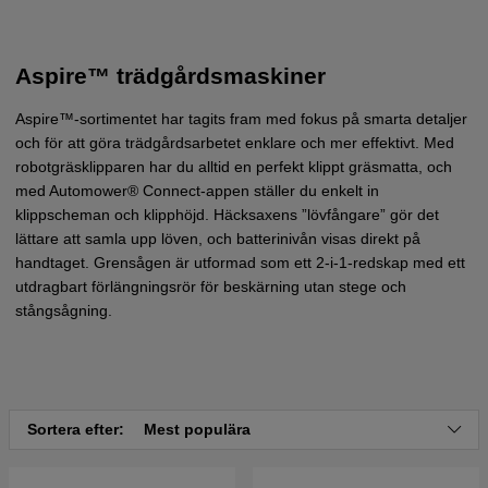
Aspire™ trädgårdsmaskiner
Aspire™-sortimentet har tagits fram med fokus på smarta detaljer
och för att göra trädgårdsarbetet enklare och mer effektivt. Med
robotgräsklipparen har du alltid en perfekt klippt gräsmatta, och
med Automower® Connect-appen ställer du enkelt in
klippscheman och klipphöjd. Häcksaxens ”lövfångare” gör det
lättare att samla upp löven, och batterinivån visas direkt på
handtaget. Grensågen är utformad som ett 2-i-1-redskap med ett
utdragbart förlängningsrör för beskärning utan stege och
stångsågning.
Sortera efter:
Mest populära