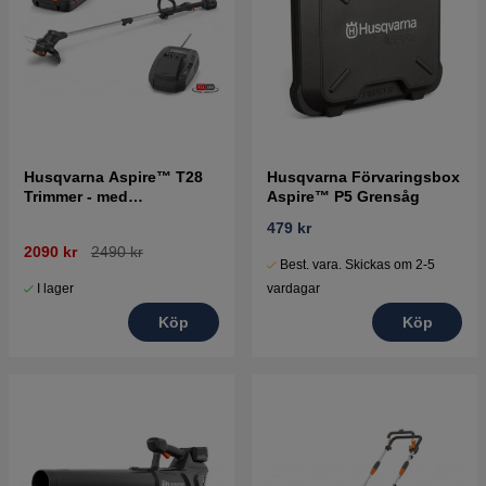
Husqvarna Aspire™ T28
Husqvarna Förvaringsbox
Trimmer - med
Aspire™ P5 Grensåg
batteri(2.5Ah) och laddare
479 kr
2090 kr
2490 kr
Best. vara. Skickas om 2-5
I lager
vardagar
Köp
Köp