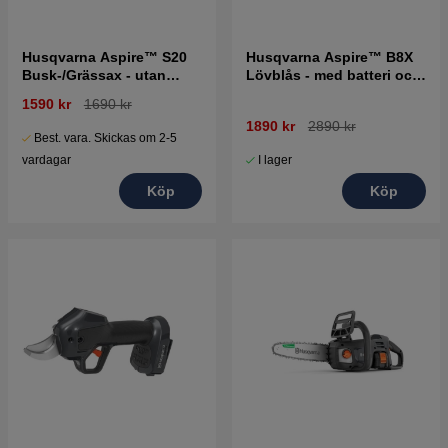
Husqvarna Aspire™ S20
Husqvarna Aspire™ B8X
Busk-/Grässax - utan
Lövblås - med batteri och
batteri och laddare
laddare
1590 kr
1690 kr
1890 kr
2890 kr
Best. vara. Skickas om 2-5
I lager
vardagar
Köp
Köp