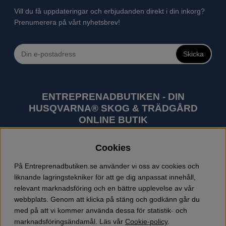
Vill du få uppdateringar och erbjudanden direkt i din inkorg?
Prenumerera på vårt nyhetsbrev!
Skicka
ENTREPRENADBUTIKEN - DIN
HUSQVARNA® SKOG & TRÄDGÅRD
ONLINE BUTIK
Husqvarna är världens största tillverkare av
Cookies
utomhusprodukter som skogsmaskiner och
trädgårdsmaskiner. I sortimentet finns bl.a. robotgräsklippare,
På Entreprenadbutiken.se använder vi oss av cookies och
motorsågar, röjsågar, trimmers, riders, åkgräsklippare,
liknande lagringstekniker för att ge dig anpassat innehåll,
trädgårdstraktorer, gräsklippare, häcksaxar, lövblåsar,
relevant marknadsföring och en bättre upplevelse av vår
jordfräsar, snöslungor, skyddskläder och arbetskläder.
webbplats. Genom att klicka på stäng och godkänn går du
Entreprenadbutiken har snabba leveranser av Husqvarna
med på att vi kommer använda dessa för statistik- och
produkter.
marknadsföringsändamål. Läs vår
Cookie-policy
.