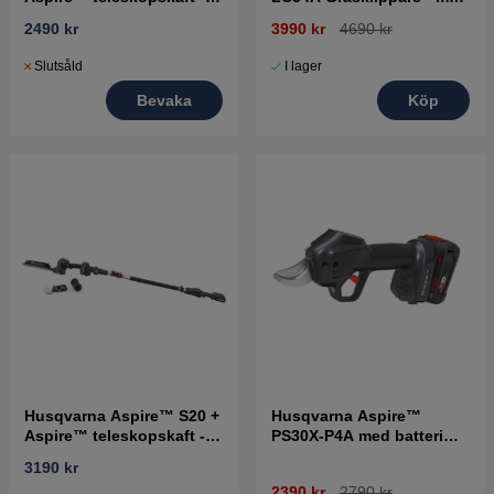
utan batteri och laddare
batteri och laddare
2490 kr
3990 kr
4690 kr
Slutsåld
I lager
Bevaka
Köp
Husqvarna Aspire™ S20 +
Husqvarna Aspire™
Aspire™ teleskopskaft -
PS30X-P4A med batteri
med batteri och laddare
och laddare
3190 kr
2390 kr
2790 kr