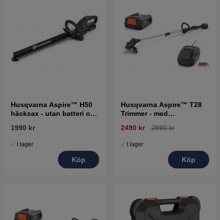
Husqvarna Aspire™ H50
Husqvarna Aspire™ T28
häcksax - utan batteri och
Trimmer - med
laddare
batteri(4.0Ah) och laddare
1990 kr
2490 kr
2890 kr
I lager
I lager
Köp
Köp