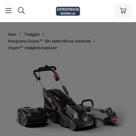
Hem
Trädgård
Husqvarna Aspire™ 18v batteridrivna maskiner
Aspire™ trädgårdsmaskiner