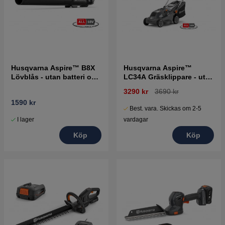
Husqvarna Aspire™ B8X
Husqvarna Aspire™
Lövblås - utan batteri och
LC34A Gräsklippare - utan
laddare
batteri och laddare
3290 kr
3690 kr
1590 kr
Best. vara. Skickas om 2-5
I lager
vardagar
Köp
Köp