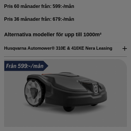
Pris 60 månader från: 599:-/mån
✔ Fria reparationer
✔ 36- eller 60 månader
Pris 36 månader från: 679:-/mån
✔ 5-års garanti
✔ Försäkring*
* Självrisk 500:-.
Alternativa modeller för upp till 1000m²
Pris 36 månader från: 759:-/mån
Husqvarna Automower® 310E & 410XE Nera Leasing
Pris 60 månader från: 659:-/mån