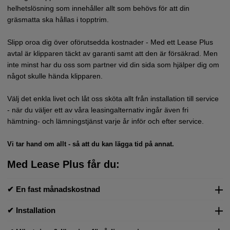
helhetslösning som innehåller allt som behövs för att din
gräsmatta ska hållas i topptrim.
Slipp oroa dig över oförutsedda kostnader - Med ett Lease Plus
avtal är klipparen täckt av garanti samt att den är försäkrad. Men
inte minst har du oss som partner vid din sida som hjälper dig om
något skulle hända klipparen.
Välj det enkla livet och låt oss sköta allt från installation till service
- när du väljer ett av våra leasingalternativ ingår även fri
hämtning- och lämningstjänst varje år inför och efter service.
Vi tar hand om allt - så att du kan lägga tid på annat.
Med Lease Plus får du:
✔ En fast månadskostnad
Låst månadskostnad som inte påverkas av räntor eller inflation
✔ Installation
36 eller 60 månader
Vi levererar, installerar och driftsätter din nya Husqvarna Automower®
Autogiro eller kortbetalning