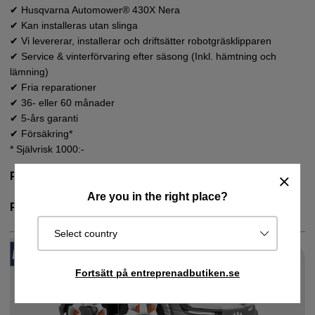
✔ Husqvarna Automower® 430X Nera
✔ Kan installeras utan slinga
✔ Vi levererar, installerar och driftsätter robotgräsklipparen
✔ Service & vinterförvaring efter säsong (Inkl. hämtning och
lämning)
✔ Fria reparationer
✔ 36- eller 60 månader
✔ 5-års garanti
✔ Försäkring*
* Självrisk 1000:-
Pris 60 månader från: 999:-/mån
Are you in the right place?
Pris 36 månader från: 1199:-/mån
Select country
Fortsätt på entreprenadbutiken.se