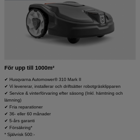
För upp till 1000m²
✔ Husqvarna Automower® 310 Mark II
✔ Vi levererar, installerar och driftsätter robotgräsklipparen
✔ Service & vinterförvaring efter säsong (Inkl. hämtning och
lämning)
✔ Fria reparationer
Avancerad modell upp till 600m²
✔ 36- eller 60 månader
✔ Husqvarna Automower® 405X
✔ 5-års garanti
✔ Avancerad modell med appstyrning, GPS mm.
✔ Försäkring*
✔ Vi levererar, installerar och driftsätter robotgräsklipparen
* Självrisk 500:-
✔ Service & vinterförvaring efter säsong (Inkl. hämtning och lämning)