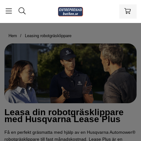
Hem
Leasing robotgräsklippare
Leasa din robotgräsklippare
med Husqvarna Lease Plus
Få en perfekt gräsmatta med hjälp av en Husqvarna Automower®
robotgräsklippare till fast månadskostnad. Lease Plus är en