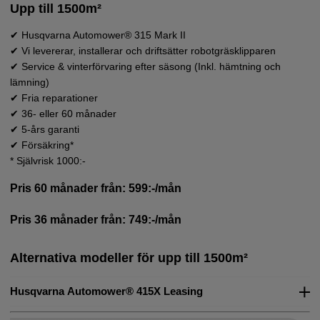
Upp till 1500m²
✔ Husqvarna Automower® 315 Mark II
✔ Vi levererar, installerar och driftsätter robotgräsklipparen
✔ Service & vinterförvaring efter säsong (Inkl. hämtning och
Slinglös modell upp till 1000m²
lämning)
✔ Fria reparationer
✔ Husqvarna Automower® 310E Nera
✔ 36- eller 60 månader
✔ Kan installeras utan slinga, kantklipper gräset.
✔ 5-års garanti
✔ Vi levererar, installerar och driftsätter robotgräsklipparen
✔ Försäkring*
✔ Service & vinterförvaring efter säsong (Inkl. hämtning och lämning)
* Självrisk 1000:-
✔ Fria reparationer
✔ 36- eller 60 månader
Pris 60 månader från: 599:-/mån
✔ 5-års garanti
✔ Försäkring*
Pris 36 månader från: 749:-/mån
* Självrisk 1000:-.
Pris 36 månader från: 779:-/mån
Alternativa modeller för upp till 1500m²
Pris 60 månader från: 659:-/mån
Husqvarna Automower® 415X Leasing
*Kostnad för referensstation tillkommer vid slinglös installation