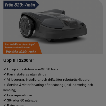
Upp till 2200m²
Slinglös modell upp till 1000m²
✔ Husqvarna Automower® 320 Nera
✔ Kan installeras utan slinga
✔ Husqvarna Automower® 410XE Nera
✔ Vi levererar, installerar och driftsätter robotgräsklipparen
✔ Kan installeras utan slinga, kantklipper gräset, appstryning, GPS
Avancerad modell upp till 1500m²
✔ Service & vinterförvaring efter säsong (Inkl. hämtning och
mm.
lämning)
✔ Husqvarna Automower® 415X
✔ Vi levererar, installerar och driftsätter robotgräsklipparen
✔ Fria reparationer
✔ Avancerad modell med appstyrning, GPS mm.
✔ Service & vinterförvaring efter säsong (Inkl. hämtning och lämning)
✔ 36- eller 60 månader
✔ Vi levererar, installerar och driftsätter robotgräsklipparen
✔ Fria reparationer
✔ 5-års garanti
✔ Service & vinterförvaring efter säsong (Inkl. hämtning och lämning)