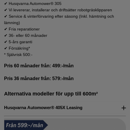
✔ Husqvarna Automower® 305
100 001-
5 000:-
✔ Vi levererar, installerar och driftsätter robotgräsklipparen
✔ Service & vinterförvaring efter säsong (Inkl. hämtning och
lämning)
✔ Fria reparationer
✔ 36- eller 60 månader
✔ 5-års garanti
✔ Försäkring*
* Självrisk 500:-
Pris 60 månader från: 499:-/mån
Pris 36 månader från: 579:-/mån
Alternativa modeller för upp till 600m²
Husqvarna Automower® 405X Leasing