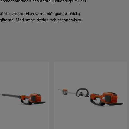
 i bostadsområden och andra ljudkänsliga miljöer.
värd levererar Husqvarna stångsågar pålitlig
pgifterna. Med smart design och ergonomiska
tionsdämpning, blir arbetet enklare och
 ditt arbete både säkrare och mer effektivt.