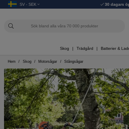
SV - SEK
30 dagars ö
Skog
Trädgård
Batterier & Lad
Hem
Skog
Motorsågar
Stångsågar