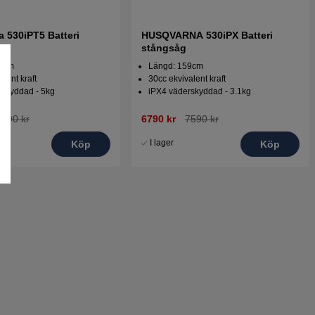
 530iPT5 Batteri
HUSQVARNA 530iPX Batteri
stångsåg
60cm
Längd: 159cm
alent kraft
30cc ekvivalent kraft
rskyddad - 5kg
iPX4 väderskyddad - 3.1kg
8990 kr
6790 kr
7590 kr
I lager
Köp
Köp