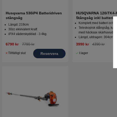
Husqvarna 530iP4 Batteridriven
HUSQVARNA 120iTK4-
stångsåg
Stångsåg inkl batteri &
Komplett med batteri och l
Längd: 219cm
Teleskopisk stångsåg, kan
30cc ekvivalent kraft
med häcksax skärhuvud
iPX4 väderskyddad - 3.4kg
Längd, utdragen: 304cm
6790 kr
7790 kr
3990 kr
4390 kr
Tillfälligt slut
I lager
Reservera