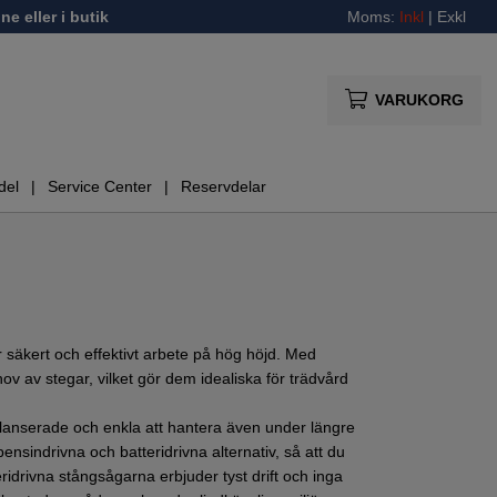
ne eller i butik
Moms:
Inkl
|
Exkl
VARUKORG
del
Service Center
Reservdelar
 säkert och effektivt arbete på hög höjd. Med
v av stegar, vilket gör dem idealiska för trädvård
alanserade och enkla att hantera även under längre
sindrivna och batteridrivna alternativ, så att du
idrivna stångsågarna erbjuder tyst drift och inga