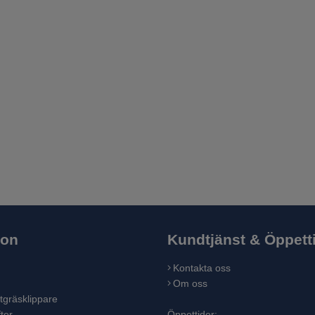
ion
Kundtjänst & Öppett
Kontakta oss
Om oss
tgräsklippare
ter
Öppettider: