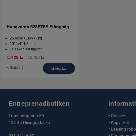
Husqvarna 525PT5S Stångsåg
25.4cm³ / 1kW / 7kg
10'' 1/4'' 1.3mm
Teleskopiskt riggrör
11429 kr
13200 kr
Slutsåld
Bevaka
Entreprenadbutiken
Informat
Transportgatan 39
Cookies
422 46 Hisings Backa
Köpvillkor
Leasing robo
031-51 44 50
Personuppgif