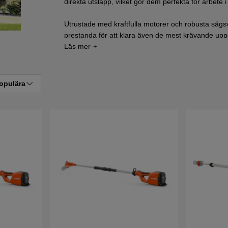
direkta utsläpp, vilket gör dem perfekta för arbete
Utrustade med kraftfulla motorer och robusta sågs
prestanda för att klara även de mest krävande up
funktioner, som vridbara handtag och effektiv vibra
bekvämare. Upptäck Husqvarnas stångsågar och gör
opulära