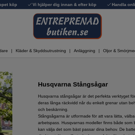
ppet köp
Vi hjälper dig innan & efter köp
Handla onli
dare
Kläder & Skyddsutrustning
Anläggning
Oljor & Smörjme
Husqvarna Stångsågar
Husqvarna stångsågar är det perfekta verktyget för
deras långa räckvidd når du enkelt grenar utan beho
och beskärning.
Stångsågarna är utformade för att vara lätta, välb
arbetspass. Husqvarnas modeller finns både som ben
kan välja det som bäst passar dina behov. De batter