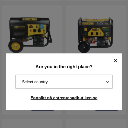
Are you in the right place?
CHAMPION 5500W
CHAMPION 7000W DUAL
ELVERK MED
FUEL ELVERK MED
Select country
FJÄRRSTART, BENSIN
ELEKTRISK START
10995 kr
12995 kr
13995 kr
Slutsåld
Slutsåld
Fortsätt på entreprenadbutiken.se
Bevaka
Bevaka