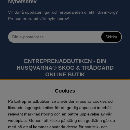
Nyhetsbrev
Vill du få uppdateringar och erbjudanden direkt i din inkorg?
Prenumerera på vårt nyhetsbrev!
Skicka
ENTREPRENADBUTIKEN - DIN
HUSQVARNA® SKOG & TRÄDGÅRD
ONLINE BUTIK
Husqvarna är världens största tillverkare av
Cookies
utomhusprodukter som skogsmaskiner och
trädgårdsmaskiner. I sortimentet finns bl.a. robotgräsklippare,
På Entreprenadbutiken.se använder vi oss av cookies och
motorsågar, röjsågar, trimmers, riders, åkgräsklippare,
liknande lagringstekniker för att ge dig anpassat innehåll,
trädgårdstraktorer, gräsklippare, häcksaxar, lövblåsar,
relevant marknadsföring och en bättre upplevelse av vår
jordfräsar, snöslungor, skyddskläder och arbetskläder.
webbplats. Genom att klicka på stäng och godkänn går du
Entreprenadbutiken har snabba leveranser av Husqvarna
med på att vi kommer använda dessa för statistik- och