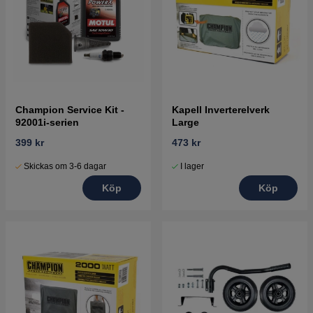
Champion Service Kit -
Kapell Inverterelverk
92001i-serien
Large
399 kr
473 kr
Skickas om 3-6 dagar
I lager
Köp
Köp