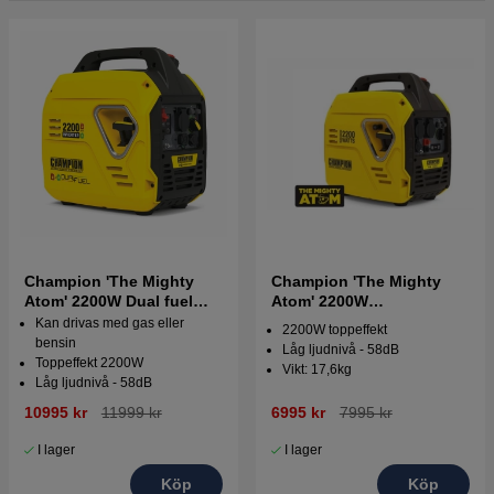
Champion 'The Mighty
Champion 'The Mighty
Atom' 2200W Dual fuel
Atom' 2200W
Inverterelverk
Inverterelverk
Kan drivas med gas eller
2200W toppeffekt
bensin
Låg ljudnivå - 58dB
Toppeffekt 2200W
Vikt: 17,6kg
Låg ljudnivå - 58dB
10995 kr
11999 kr
6995 kr
7995 kr
I lager
I lager
Köp
Köp