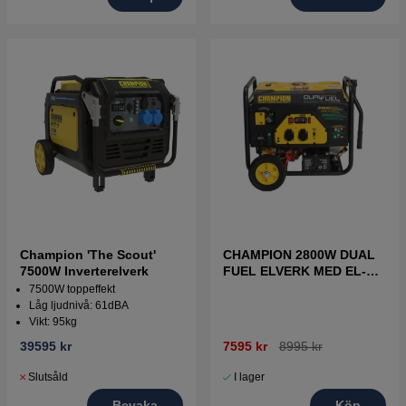
Champion 'The Scout'
CHAMPION 2800W DUAL
7500W Inverterelverk
FUEL ELVERK MED EL-
START
7500W toppeffekt
Låg ljudnivå: 61dBA
Vikt: 95kg
39595 kr
7595 kr
8995 kr
Slutsåld
I lager
Bevaka
Köp