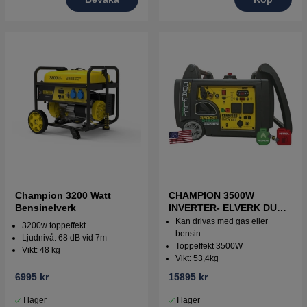
Champion 3200 Watt
CHAMPION 3500W
Bensinelverk
INVERTER- ELVERK DUAL
FUEL
Kan drivas med gas eller
3200w toppeffekt
bensin
Ljudnivå: 68 dB vid 7m
Toppeffekt 3500W
Vikt: 48 kg
Vikt: 53,4kg
6995 kr
15895 kr
I lager
I lager