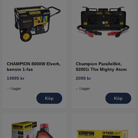
CHAMPION 8000W Elverk,
Champion Parallellkit,
bensin 1-fas
92001i The Mighty Atom
14995 kr
2099 kr
I lager
I lager
Köp
Köp