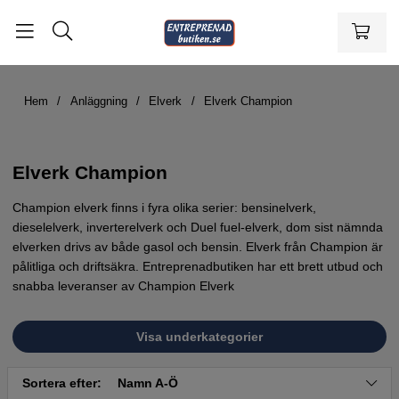
Hem
Anläggning
Elverk
Elverk Champion
Elverk Champion
Champion elverk finns i fyra olika serier: bensinelverk,
dieselelverk, inverterelverk och Duel fuel-elverk, dom sist nämnda
elverken drivs av både gasol och bensin. Elverk från Champion är
pålitliga och driftsäkra. Entreprenadbutiken har ett brett utbud och
snabba leveranser av Champion Elverk
Visa underkategorier
Sortera efter:
Namn A-Ö