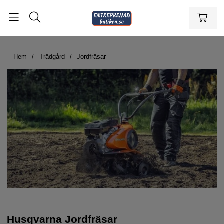
Hem
Trädgård
Jordfräsar
Husqvarna Jordfräsar