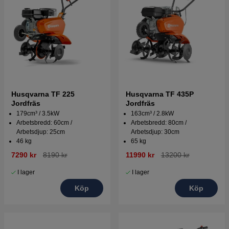
Husqvarna TF 225
Husqvarna TF 435P
Jordfräs
Jordfräs
179cm³ / 3.5kW
163cm³ / 2.8kW
Arbetsbredd: 60cm /
Arbetsbredd: 80cm /
Arbetsdjup: 25cm
Arbetsdjup: 30cm
46 kg
65 kg
7290 kr
8190 kr
11990 kr
13200 kr
I lager
I lager
Köp
Köp