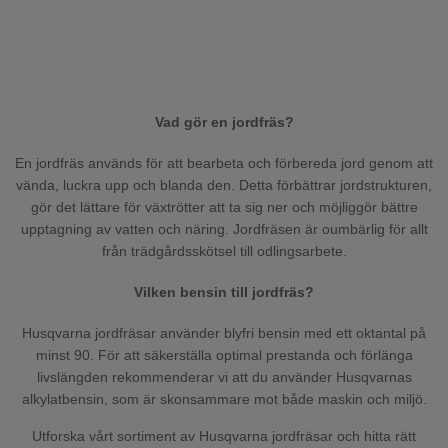
Vad gör en jordfräs?
En jordfräs används för att bearbeta och förbereda jord genom att
vända, luckra upp och blanda den. Detta förbättrar jordstrukturen,
gör det lättare för växtrötter att ta sig ner och möjliggör bättre
upptagning av vatten och näring. Jordfräsen är oumbärlig för allt
från trädgårdsskötsel till odlingsarbete.
Vilken bensin till jordfräs?
Husqvarna jordfräsar använder blyfri bensin med ett oktantal på
minst 90. För att säkerställa optimal prestanda och förlänga
livslängden rekommenderar vi att du använder Husqvarnas
alkylatbensin, som är skonsammare mot både maskin och miljö.
Utforska vårt sortiment av Husqvarna jordfräsar och hitta rätt