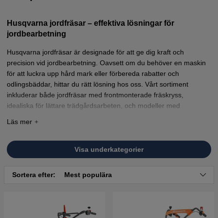
Husqvarna jordfräsar – effektiva lösningar för
jordbearbetning
Husqvarna jordfräsar är designade för att ge dig kraft och
precision vid jordbearbetning. Oavsett om du behöver en maskin
för att luckra upp hård mark eller förbereda rabatter och
odlingsbäddar, hittar du rätt lösning hos oss. Vårt sortiment
inkluderar både jordfräsar med frontmonterade fräskryss,
idealiska för lättare trädgårdsarbeten, och modeller med
bakmonterade fräskryss som klarar tyngre arbetsuppgifter med
kraftfull precision.
Visa underkategorier
Sortera efter:
Mest populära