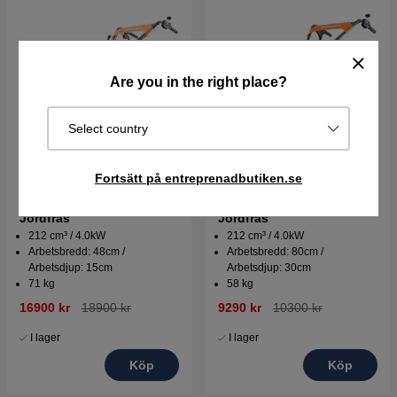
Are you in the right place?
Select country
Fortsätt på entreprenadbutiken.se
Husqvarna TR 348
Husqvarna TF 335
Jordfräs
Jordfräs
212 cm³ / 4.0kW
212 cm³ / 4.0kW
Arbetsbredd: 48cm /
Arbetsbredd: 80cm /
Arbetsdjup: 15cm
Arbetsdjup: 30cm
71 kg
58 kg
16900 kr
18900 kr
9290 kr
10300 kr
I lager
I lager
Köp
Köp