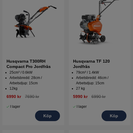
Husqvarna T300RH
Husqvarna TF 120
Compact Pro Jordfräs
Jordfräs
25cm³ / 0.6kW
79cm³ / 1.4kW
Arbetsbredd: 28cm /
Arbetsbredd: 46cm /
Arbetsdjup: 15cm
Arbetsdjup: 15cm
12kg
27 kg
6990 kr
7690 kr
5990 kr
6990 kr
I lager
I lager
Köp
Köp