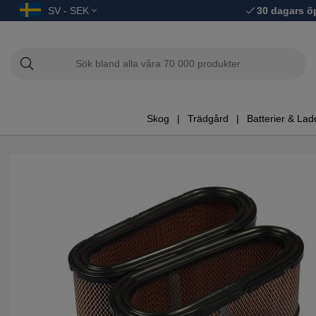
SV - SEK
30 dagars ö
Skog
Trädgård
Batterier & Lad