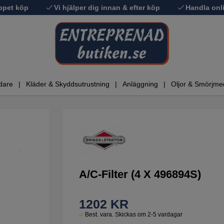
ppet köp
Vi hjälper dig innan & efter köp
Handla onli
dare
Kläder & Skyddsutrustning
Anläggning
Oljor & Smörjme
A/C-Filter (4 X 496894S)
1202
KR
Best. vara. Skickas om 2-5 vardagar