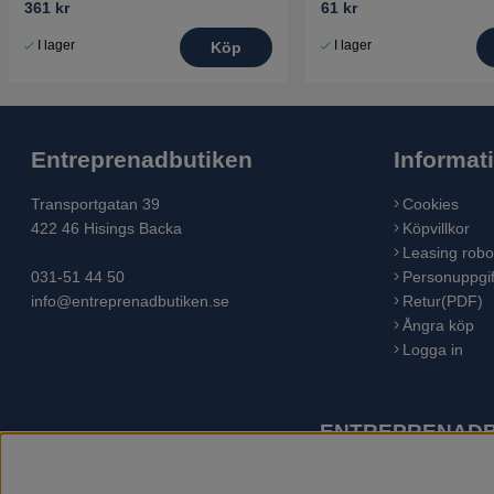
361 kr
61 kr
I lager
I lager
Köp
Entreprenadbutiken
Informat
Transportgatan 39
Cookies
422 46 Hisings Backa
Köpvillkor
Leasing robo
031-51 44 50
Personuppgif
info@entreprenadbutiken.se
Retur(PDF)
Ångra köp
Logga in
ENTREPRENADBU
Husqvarna är världens största tillverkare av utomhusproduk