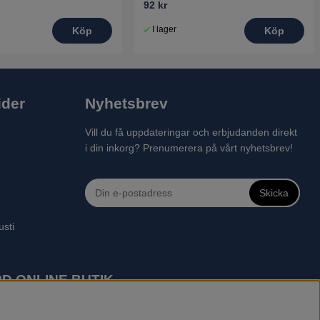
92 kr
I lager
Köp
Köp
ider
Nyhetsbrev
Vill du få uppdateringar och erbjudanden direkt
i din inkorg? Prenumerera på vårt nyhetsbrev!
Skicka
usti
D ONLINE BUTIK
 robotgräsklippare, motorsågar, röjsågar, trimmers, riders,