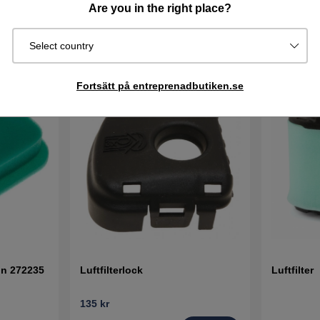
Are you in the right place?
Select country
Fortsätt på entreprenadbutiken.se
ton 272235
Luftfilterlock
Luftfilter
135 kr