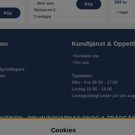
589 kr
Best. vara.
Köp
Skickas om 2-
I lager
Köp
5 vardagar
ion
Kundtjänst & Öppett
Kontakta oss
Om oss
tgräsklippare
ter
Öppettider:
Mån - Fre 08.00 - 17:00
Lördag 10.00 - 14.00
Lördagsstängt under juli och aug
TIKEN - DIN HUSQVARNA® SKOG & TRÄDGÅR
Cookies
ter som skogsmaskiner och trädgårdsmaskiner. I sortimentet finns bl.a.