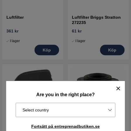
Luftfilter
Luftfilter Briggs Stratton
272235
361 kr
61 kr
I lager
I lager
Köp
Köp
Are you in the right place?
Select country
Fortsätt på entreprenadbutiken.se