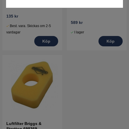
Luftfilterlock
Luftfilter
135 kr
589 kr
Best. vara. Skickas om 2-5
I lager
vardagar
Köp
Köp
Luftfilter Briggs &
Stratton 698369