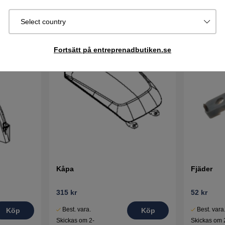
Select country
Fortsätt på entreprenadbutiken.se
Kåpa
Fjäder
315 kr
52 kr
Best. vara.
Best. vara
Köp
Köp
Skickas om 2-
Skickas om 