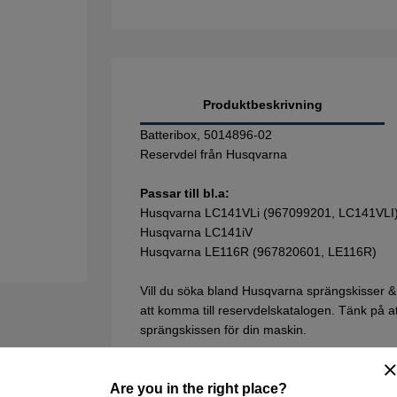
Produktbeskrivning
Batteribox, 5014896-02
Reservdel från Husqvarna
Passar till bl.a:
Husqvarna LC141VLi (967099201, LC141VLI
Husqvarna LC141iV
Husqvarna LE116R (967820601, LE116R)
Vill du söka bland Husqvarna sprängskisser &
att komma till reservdelskatalogen. Tänk på att 
sprängskissen för din maskin.
Are you in the right place?