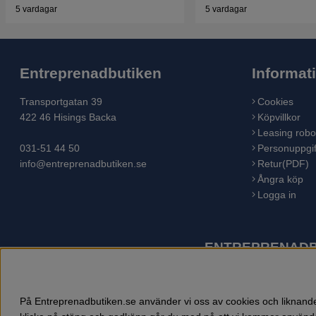
5 vardagar
5 vardagar
Entreprenadbutiken
Informat
Transportgatan 39
Cookies
422 46 Hisings Backa
Köpvillkor
Leasing robo
031-51 44 50
Personuppgif
info@entreprenadbutiken.se
Retur(PDF)
Ångra köp
Logga in
ENTREPRENADBU
Husqvarna är världens största tillverkare av utomhusproduk
åkgräsklippare, trädgårdstraktorer, gräsklippare, häcksaxar,
På Entreprenadbutiken.se använder vi oss av cookies och liknande 