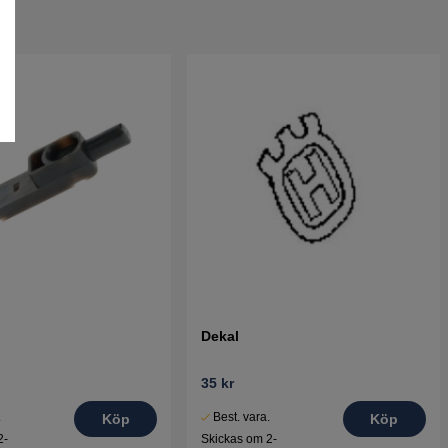
Dekal
35 kr
.
Best. vara.
Köp
Köp
2-
Skickas om 2-