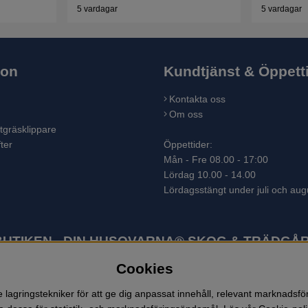
5 vardagar
5 vardagar
ion
Kundtjänst & Öppett
Kontakta oss
Om oss
tgräsklippare
ter
Öppettider:
Mån - Fre 08.00 - 17:00
Lördag 10.00 - 14.00
Lördagsstängt under juli och aug
TIKEN - DIN HUSQVARNA® SKOG & TRÄDGÅR
Cookies
ter som skogsmaskiner och trädgårdsmaskiner. I sortimentet finns bl.a.
 lövblåsar, jordfräsar, snöslungor, skyddskläder och arbetskläder. Ent
lagringstekniker för att ge dig anpassat innehåll, relevant marknadsf