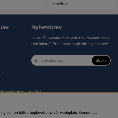
5 vardagar
ider
Nyhetsbrev
Vill du få uppdateringar och erbjudanden direkt
i din inkorg? Prenumerera på vårt nyhetsbrev!
Skicka
usti
D ONLINE BUTIK
 robotgräsklippare, motorsågar, röjsågar, trimmers, riders,
reprenadbutiken har snabba leveranser av Husqvarna produkter.
öring och en bättre upplevelse av vår webbplats. Genom att