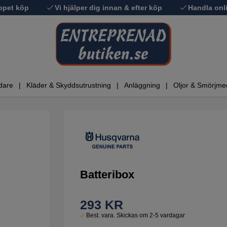
ppet köp
Vi hjälper dig innan & efter köp
Handla onli
dare
Kläder & Skyddsutrustning
Anläggning
Oljor & Smörjme
Batteribox
293
KR
Best. vara. Skickas om 2-5 vardagar