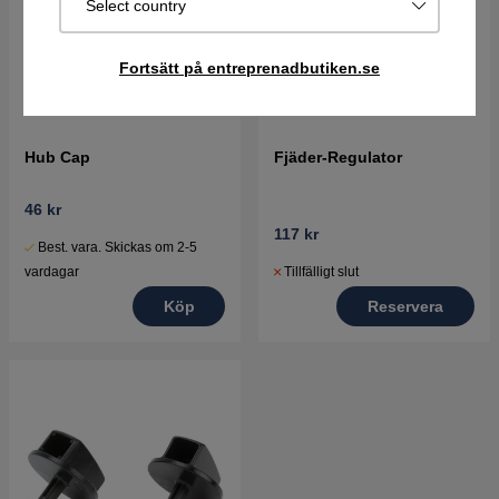
Select country
Fortsätt på entreprenadbutiken.se
Hub Cap
Fjäder-Regulator
46 kr
117 kr
Best. vara. Skickas om 2-5
Tillfälligt slut
vardagar
Reservera
Köp