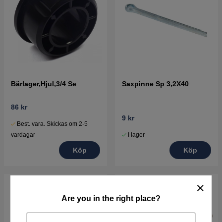
Bärlager,Hjul,3/4 Se
Saxpinne Sp 3,2X40
86 kr
9 kr
Best. vara. Skickas om 2-5
I lager
vardagar
Köp
Köp
Are you in the right place?