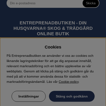
Skicka
ENTREPRENADBUTIKEN - DIN
HUSQVARNA® SKOG & TRÄDGÅRD
ONLINE BUTIK
Husqvarna är världens största tillverkare av
Cookies
utomhusprodukter som skogsmaskiner och
trädgårdsmaskiner. I sortimentet finns bl.a. robotgräsklippare,
På Entreprenadbutiken.se använder vi oss av cookies och
motorsågar, röjsågar, trimmers, riders, åkgräsklippare,
liknande lagringstekniker för att ge dig anpassat innehåll,
trädgårdstraktorer, gräsklippare, häcksaxar, lövblåsar,
relevant marknadsföring och en bättre upplevelse av vår
jordfräsar, snöslungor, skyddskläder och arbetskläder.
webbplats. Genom att klicka på stäng och godkänn går du
Entreprenadbutiken har snabba leveranser av Husqvarna
med på att vi kommer använda dessa för statistik- och
produkter.
marknadsföringsändamål. Läs vår
Cookie-policy
.
Inställningar
Stäng och godkänn