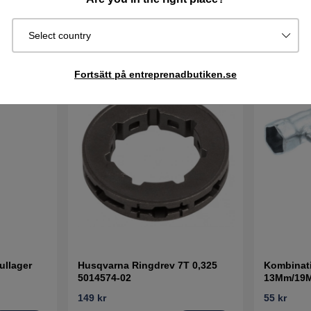
Select country
Fortsätt på entreprenadbutiken.se
ullager
Husqvarna Ringdrev 7T 0,325
Kombinat
5014574-02
13Mm/19
149 kr
55 kr