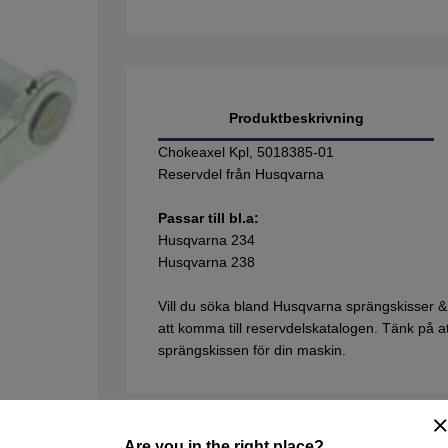
Produktbeskrivning
Chokeaxel Kpl, 5018385-01
Reservdel från Husqvarna
Passar till bl.a:
Husqvarna 234
Husqvarna 238
Vill du söka bland Husqvarna sprängskisser &
att komma till reservdelskatalogen. Tänk på att 
sprängskissen för din maskin.
Are you in the right place?