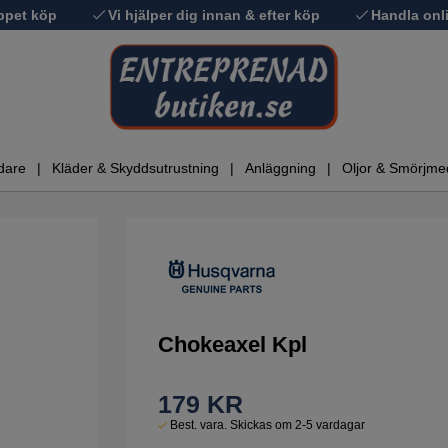
ppet köp
Vi hjälper dig innan & efter köp
Handla onli
dare
Kläder & Skyddsutrustning
Anläggning
Oljor & Smörjme
Chokeaxel Kpl
179
KR
Best. vara. Skickas om 2-5 vardagar