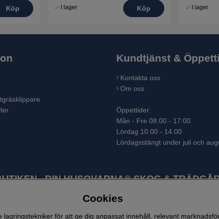
I lager
I lager
Köp
Köp
ion
Kundtjänst & Öppett
Kontakta oss
Om oss
tgräsklippare
ter
Öppettider:
Mån - Fre 08.00 - 17:00
Lördag 10.00 - 14.00
Lördagsstängt under juli och aug
TIKEN - DIN HUSQVARNA® SKOG & TRÄDGÅR
Cookies
ter som skogsmaskiner och trädgårdsmaskiner. I sortimentet finns bl.a.
 lövblåsar, jordfräsar, snöslungor, skyddskläder och arbetskläder. Ent
lagringstekniker för att ge dig anpassat innehåll, relevant marknadsf