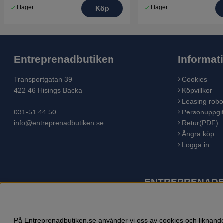
I lager
I lager
Köp
Entreprenadbutiken
Informat
Transportgatan 39
Cookies
422 46 Hisings Backa
Köpvillkor
Leasing robo
031-51 44 50
Personuppgif
info@entreprenadbutiken.se
Retur(PDF)
Ångra köp
Logga in
ENTREPRENADBU
Husqvarna är världens största tillverkare av utomhusproduk
åkgräsklippare, trädgårdstraktorer, gräsklippare, häcksaxar,
På Entreprenadbutiken.se använder vi oss av cookies och liknande 