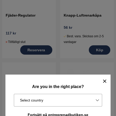
Fjäder-Regulator
Knapp-Luftrenarkåpa
56 kr
117 kr
Best. vara. Skickas om 2-5
Tillfälligt slut
vardagar
Reservera
Köp
Are you in the right place?
Select country
Fortsätt på entreprenadbutiken.se