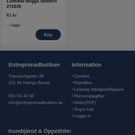
Luftfilter Briggs Stratton
272235
61 kr
I lager
Köp
Entreprenadbutiken
Information
Transportgatan 39
Cookies
422 46 Hisings Backa
Köpvillkor
Leasing robotgräsklippare
031-51 44 50
Personuppgifter
info@entreprenadbutiken.se
Retur(PDF)
Ångra köp
Logga in
Kundtjänst & Öppettider