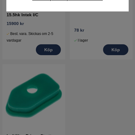
Briggs & Stratton motor
Tändstift
15.5hk Intek I/C
15900 kr
78 kr
Best. vara. Skickas om 2-5
I lager
vardagar
Köp
Köp