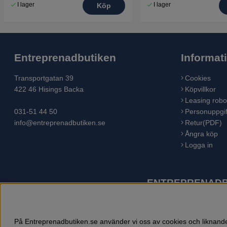
I lager
I lager
Köp
Entreprenadbutiken
Informat
Transportgatan 39
Cookies
422 46 Hisings Backa
Köpvillkor
Leasing robo
031-51 44 50
Personuppgif
info@entreprenadbutiken.se
Retur(PDF)
Ångra köp
Logga in
ENTREPRENADBU
Husqvarna är världens största tillverkare av utomhusproduk
åkgräsklippare, trädgårdstraktorer, gräsklippare, häcksaxar,
På Entreprenadbutiken.se använder vi oss av cookies och liknande 