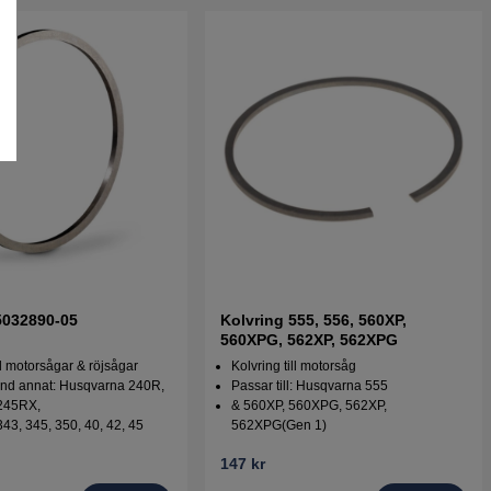
5032890-05
Kolvring 555, 556, 560XP,
560XPG, 562XP, 562XPG
ill motorsågar & röjsågar
Kolvring till motorsåg
and annat: Husqvarna 240R,
Passar till: Husqvarna 555
 245RX,
& 560XP, 560XPG, 562XP,
343, 345, 350, 40, 42, 45
562XPG(Gen 1)
147 kr