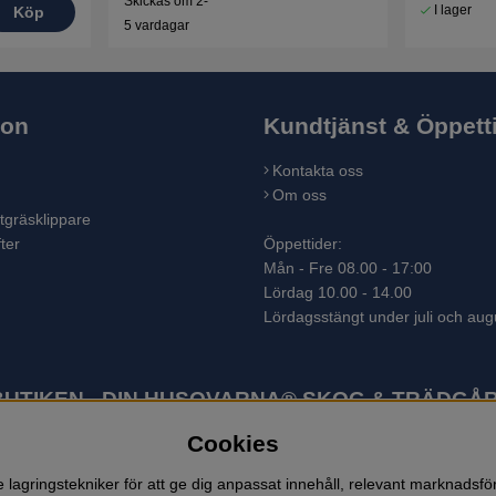
Skickas om 2-
I lager
Köp
5 vardagar
ion
Kundtjänst & Öppett
Kontakta oss
Om oss
tgräsklippare
ter
Öppettider:
Mån - Fre 08.00 - 17:00
Lördag 10.00 - 14.00
Lördagsstängt under juli och aug
TIKEN - DIN HUSQVARNA® SKOG & TRÄDGÅR
Cookies
ter som skogsmaskiner och trädgårdsmaskiner. I sortimentet finns bl.a.
 lövblåsar, jordfräsar, snöslungor, skyddskläder och arbetskläder. Ent
lagringstekniker för att ge dig anpassat innehåll, relevant marknadsf