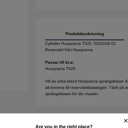
Produktbeskrivning
Cylinder Husqvarna T525, 5010158-01
Reservdel från Husqvarna
Passar till bl.a:
Husqvarna T525
Vill du söka bland Husqvarna sprängskisser &
att komma till reservdelskatalogen. Tänk på att 
sprängskissen för din maskin.
Are you in the right place?