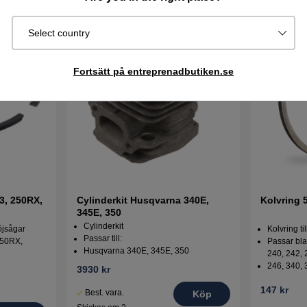
Select country
Fortsätt på entreprenadbutiken.se
3, 250RX,
Cylinderkit Husqvarna 340E,
Kolvring 
345E, 350
Cylinderkit
öjsågar
Kolvring t
Passar till:
250RX,
Passar bl
Husqvarna 340E, 345E, 350
240, 242,
246, 340, 
3930 kr
147 kr
Best. vara.
Köp