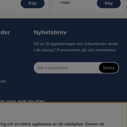
I lager
Köp
Köp
ider
Nyhetsbrev
Vill du få uppdateringar och erbjudanden direkt
i din inkorg? Prenumerera på vårt nyhetsbrev!
Skicka
usti
D ONLINE BUTIK
 robotgräsklippare, motorsågar, röjsågar, trimmers, riders,
reprenadbutiken har snabba leveranser av Husqvarna produkter.
öring och en bättre upplevelse av vår webbplats. Genom att