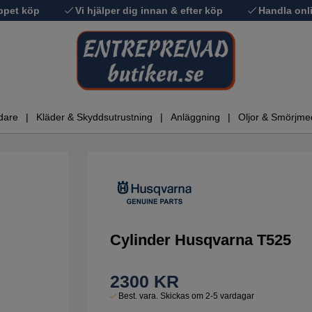
ppet köp
Vi hjälper dig innan & efter köp
Handla onli
dare
Kläder & Skyddsutrustning
Anläggning
Oljor & Smörjme
Cylinder Husqvarna T525
2300
KR
Best. vara. Skickas om 2-5 vardagar