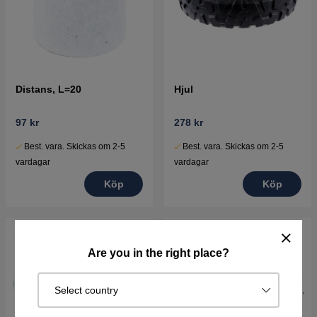
Distans, L=20
Hjul
97 kr
278 kr
Best. vara. Skickas om 2-5
Best. vara. Skickas om 2-5
vardagar
vardagar
Köp
Köp
Are you in the right place?
Select country