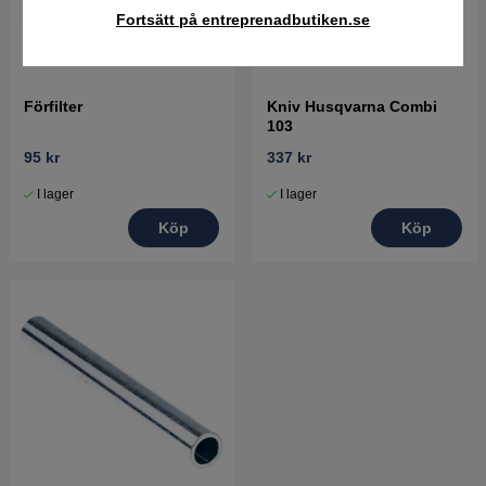
Fortsätt på entreprenadbutiken.se
Förfilter
Kniv Husqvarna Combi
103
95 kr
337 kr
I lager
I lager
Köp
Köp