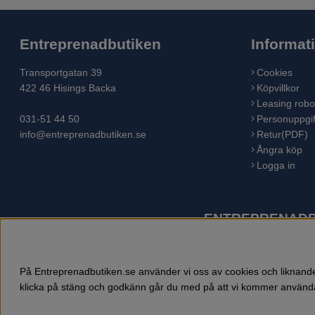
Entreprenadbutiken
Informat
Transportgatan 39
Cookies
422 46 Hisings Backa
Köpvillkor
Leasing robo
031-51 44 50
Personuppgif
info@entreprenadbutiken.se
Retur(PDF)
Ångra köp
Logga in
ENTREPRENADBU
Husqvarna är världens största tillverkare av utomhusproduk
åkgräsklippare, trädgårdstraktorer, gräsklippare, häcksaxar,
På Entreprenadbutiken.se använder vi oss av cookies och liknande 
klicka på stäng och godkänn går du med på att vi kommer använda