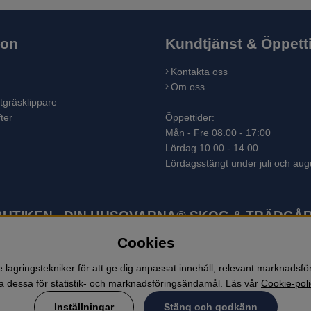
ion
Kundtjänst & Öppett
Kontakta oss
Om oss
tgräsklippare
ter
Öppettider:
Mån - Fre 08.00 - 17:00
Lördag 10.00 - 14.00
Lördagsstängt under juli och aug
TIKEN - DIN HUSQVARNA® SKOG & TRÄDGÅR
Cookies
ter som skogsmaskiner och trädgårdsmaskiner. I sortimentet finns bl.a.
 lövblåsar, jordfräsar, snöslungor, skyddskläder och arbetskläder. Ent
lagringstekniker för att ge dig anpassat innehåll, relevant marknadsf
 dessa för statistik- och marknadsföringsändamål. Läs vår
Cookie-poli
Inställningar
Stäng och godkänn