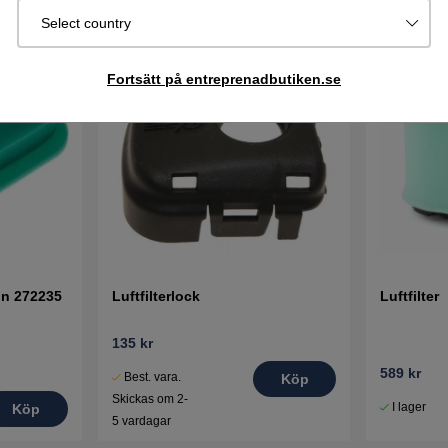
Select country
Fortsätt på entreprenadbutiken.se
ton 272235
Luftfilterlock
Luftfilter
135 kr
589 kr
Best. vara.
Köp
Skickas om 2-
I lager
Köp
5 vardagar