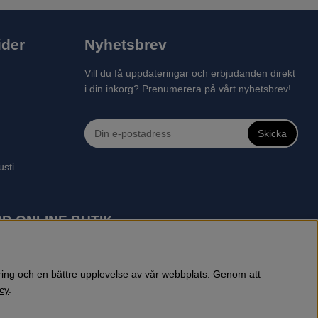
ider
Nyhetsbrev
Vill du få uppdateringar och erbjudanden direkt
i din inkorg? Prenumerera på vårt nyhetsbrev!
Skicka
usti
D ONLINE BUTIK
 robotgräsklippare, motorsågar, röjsågar, trimmers, riders,
reprenadbutiken har snabba leveranser av Husqvarna produkter.
öring och en bättre upplevelse av vår webbplats. Genom att
cy
.