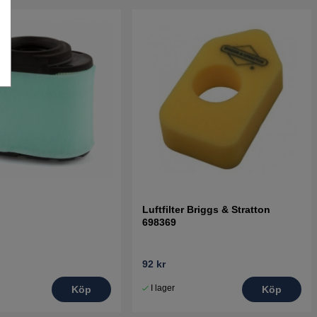
Luftfilter Briggs & Stratton
698369
92 kr
I lager
Köp
Köp