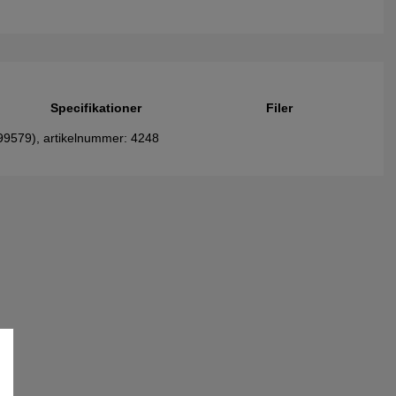
Specifikationer
Filer
 799579), artikelnummer: 4248