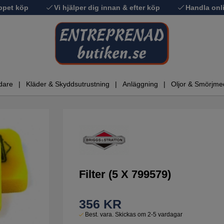
ppet köp
Vi hjälper dig innan & efter köp
Handla onli
dare
Kläder & Skyddsutrustning
Anläggning
Oljor & Smörjme
Filter (5 X 799579)
356
KR
Best. vara. Skickas om 2-5 vardagar