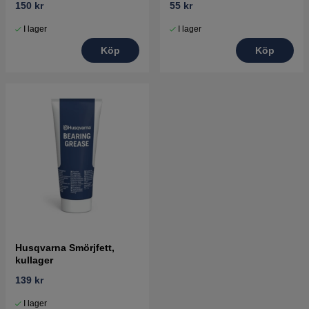
150 kr
55 kr
I lager
I lager
Köp
Köp
Husqvarna Smörjfett,
kullager
139 kr
I lager