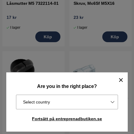
Låsmutter M5 7322114-01
Skruv, Mc6Sf M5X16
17 kr
23 kr
I lager
I lager
Köp
Köp
Are you in the right place?
Select country
Fortsätt på entreprenadbutiken.se
Tanklock Kpl
Kombinationsnyckel
13Mm/19Mm