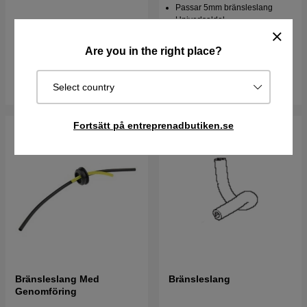
Passar 5mm bränsleslang
Univerlsaldel
69 kr
76 kr
85 kr
Are you in the right place?
I lager
I lager
Köp
Köp
Select country
Fortsätt på entreprenadbutiken.se
Bränsleslang Med
Bränsleslang
Genomföring