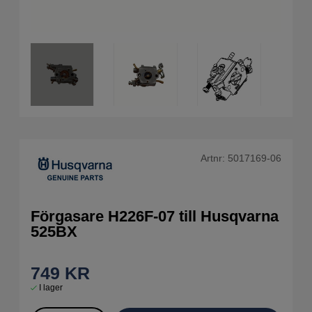
Artnr:
5017169-06
Förgasare H226F-07 till Husqvarna
525BX
749
KR
I lager