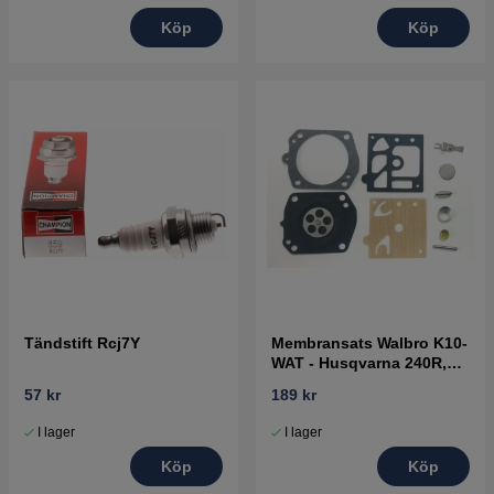
Köp
Köp
Tändstift Rcj7Y
Membransats Walbro K10-
WAT - Husqvarna 240R,
223R, 346XP mfl
57 kr
189 kr
I lager
I lager
Köp
Köp