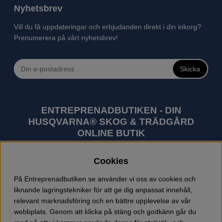
Nyhetsbrev
Vill du få uppdateringar och erbjudanden direkt i din inkorg?
Prenumerera på vårt nyhetsbrev!
Skicka
ENTREPRENADBUTIKEN - DIN
HUSQVARNA® SKOG & TRÄDGÅRD
ONLINE BUTIK
Husqvarna är världens största tillverkare av
Cookies
utomhusprodukter som skogsmaskiner och
trädgårdsmaskiner. I sortimentet finns bl.a. robotgräsklippare,
På Entreprenadbutiken.se använder vi oss av cookies och
motorsågar, röjsågar, trimmers, riders, åkgräsklippare,
liknande lagringstekniker för att ge dig anpassat innehåll,
trädgårdstraktorer, gräsklippare, häcksaxar, lövblåsar,
relevant marknadsföring och en bättre upplevelse av vår
jordfräsar, snöslungor, skyddskläder och arbetskläder.
webbplats. Genom att klicka på stäng och godkänn går du
Entreprenadbutiken har snabba leveranser av Husqvarna