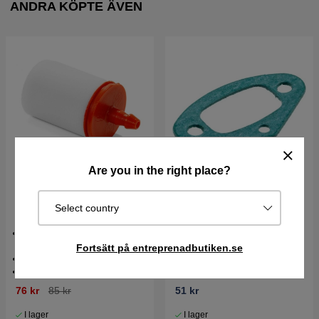
ANDRA KÖPTE ÄVEN
Are you in the right place?
Bränslefilter Husqvarna
Husqvarna Packning
Select country
5034432-01
Mellanstycke 5018621-02
Bränslefilter till motorsåg &
röjsåg
Fortsätt på entreprenadbutiken.se
Passar 5mm bränsleslang
Univerlsaldel
76 kr
85 kr
51 kr
I lager
I lager