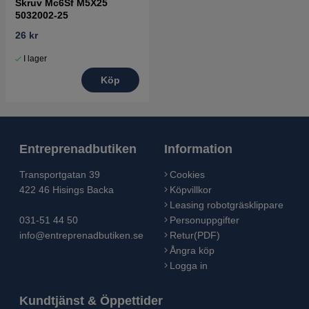
Skruv Mc6Sf M5X25
5032002-25
26 kr
I lager
Köp
Entreprenadbutiken
Information
Transportgatan 39
Cookies
422 46 Hisings Backa
Köpvillkor
Leasing robotgräsklippare
031-51 44 50
Personuppgifter
info@entreprenadbutiken.se
Retur(PDF)
Ångra köp
Logga in
Kundtjänst & Öppettider