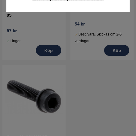
Tätring 17X28X5 5032602-
Svärdsbult 5018157-01
05
54 kr
97 kr
Best. vara. Skickas om 2-5
I lager
vardagar
Köp
Köp