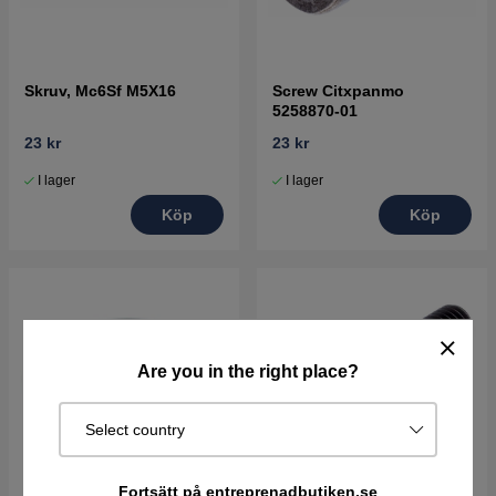
Skruv, Mc6Sf M5X16
Screw Citxpanmo
5258870-01
23 kr
23 kr
I lager
I lager
Köp
Köp
Are you in the right place?
Select country
Fortsätt på entreprenadbutiken.se