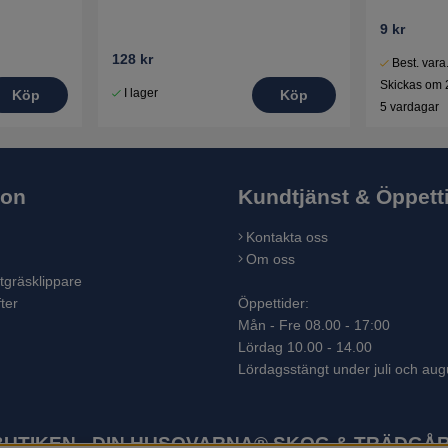
9 kr
128 kr
Best. vara
Skickas om 
I lager
Köp
Köp
5 vardagar
ion
Kundtjänst & Öppett
Kontakta oss
Om oss
tgräsklippare
ter
Öppettider:
Mån - Fre 08.00 - 17:00
Lördag 10.00 - 14.00
Lördagsstängt under juli och aug
TIKEN - DIN HUSQVARNA® SKOG & TRÄDGÅR