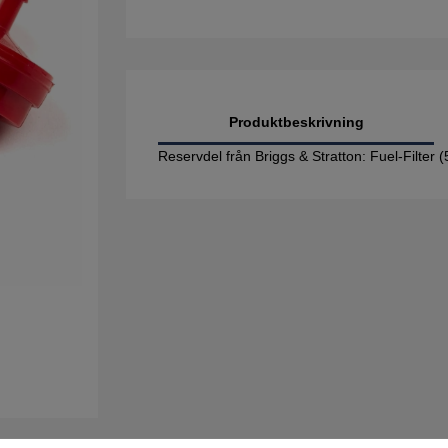
Produktbeskrivning
Reservdel från Briggs & Stratton: Fuel-Filter