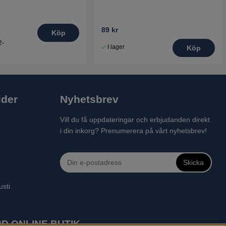
89 kr
.
Köp
2-
I lager
Köp
ider
Nyhetsbrev
Vill du få uppdateringar och erbjudanden direkt
i din inkorg? Prenumerera på vårt nyhetsbrev!
Skicka
usti
D ONLINE BUTIK