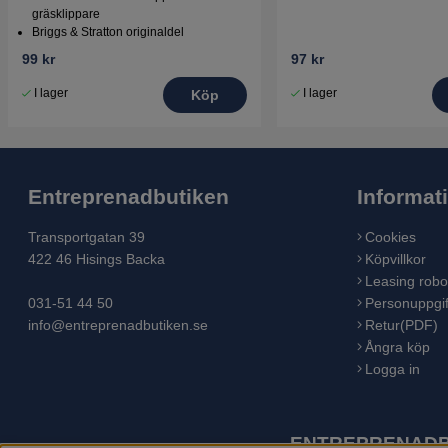
gräsklippare
Briggs & Stratton originaldel
99 kr
97 kr
I lager
I lager
Köp
Entreprenadbutiken
Informat
Transportgatan 39
Cookies
422 46 Hisings Backa
Köpvillkor
Leasing robo
031-51 44 50
Personuppgif
info@entreprenadbutiken.se
Retur(PDF)
Ångra köp
Logga in
ENTREPRENADBU