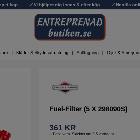
ppet köp
Vi hjälper dig innan & efter köp
Handla onli
dare
Kläder & Skyddsutrustning
Anläggning
Oljor & Smörjme
Fuel-Filter (5 X 298090S)
361
KR
Best. vara. Skickas om 2-5 vardagar