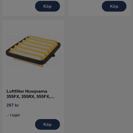
Köp
Köp
Luftfilter Husqvarna
355FX, 355RX, 555FX,
555RXT, FC2256
287 kr
I lager
Köp