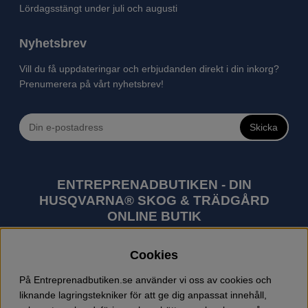
Lördagsstängt under juli och augusti
Nyhetsbrev
Vill du få uppdateringar och erbjudanden direkt i din inkorg?
Prenumerera på vårt nyhetsbrev!
Skicka
ENTREPRENADBUTIKEN - DIN
HUSQVARNA® SKOG & TRÄDGÅRD
ONLINE BUTIK
Husqvarna är världens största tillverkare av
Cookies
utomhusprodukter som skogsmaskiner och
trädgårdsmaskiner. I sortimentet finns bl.a. robotgräsklippare,
På Entreprenadbutiken.se använder vi oss av cookies och
motorsågar, röjsågar, trimmers, riders, åkgräsklippare,
liknande lagringstekniker för att ge dig anpassat innehåll,
trädgårdstraktorer, gräsklippare, häcksaxar, lövblåsar,