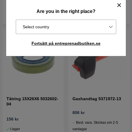
I lager
I lager
Are you in the right place?
Köp
Köp
Select country
Fortsätt på entreprenadbutiken.se
Tätring 15X26X6 5032602-
Gashandtag 5371972-13
04
806 kr
156 kr
Best. vara. Skickas om 2-5
I lager
vardagar