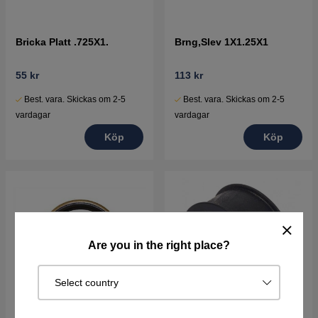
Bricka Platt .725X1.
Brng,Slev 1X1.25X1
55 kr
113 kr
Best. vara. Skickas om 2-5
Best. vara. Skickas om 2-5
vardagar
vardagar
Köp
Köp
Are you in the right place?
Select country