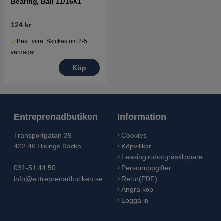
Bearing, Ball 11/16X1
124 kr
Best. vara. Skickas om 2-5
vardagar
Köp
Entreprenadbutiken
Information
Transportgatan 39
Cookies
422 46 Hisings Backa
Köpvillkor
Leasing robotgräsklippare
031-51 44 50
Personuppgifter
info@entreprenadbutiken.se
Retur(PDF)
Ångra köp
Logga in