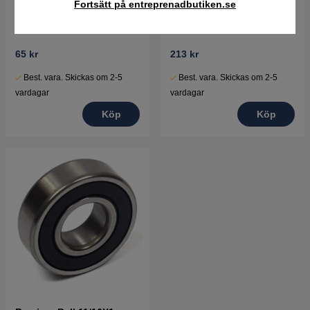
Fortsätt på entreprenadbutiken.se
Tätningsring Cr 530552
Remskiva, Idler
65 kr
213 kr
Best. vara. Skickas om 2-5
Best. vara. Skickas om 2-5
vardagar
vardagar
Köp
Köp