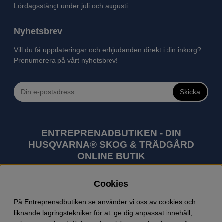
Lördagsstängt under juli och augusti
Nyhetsbrev
Vill du få uppdateringar och erbjudanden direkt i din inkorg?
Prenumerera på vårt nyhetsbrev!
Skicka
ENTREPRENADBUTIKEN - DIN
HUSQVARNA® SKOG & TRÄDGÅRD
ONLINE BUTIK
Husqvarna är världens största tillverkare av
Cookies
utomhusprodukter som skogsmaskiner och
trädgårdsmaskiner. I sortimentet finns bl.a. robotgräsklippare,
På Entreprenadbutiken.se använder vi oss av cookies och
motorsågar, röjsågar, trimmers, riders, åkgräsklippare,
liknande lagringstekniker för att ge dig anpassat innehåll,
trädgårdstraktorer, gräsklippare, häcksaxar, lövblåsar,