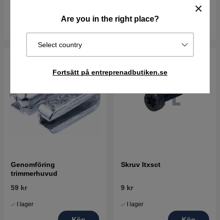
I lager
vardagar
Are you in the right place?
Köp
Köp
Select country
Fortsätt på entreprenadbutiken.se
Genomföring
Skruv Itxsct
trimmerhuvud
59 kr
9 kr
I lager
I lager
Köp
Köp