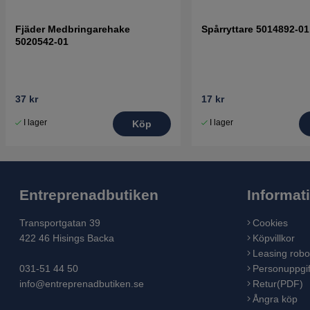
Fjäder Medbringarehake
Spårryttare 5014892-01
5020542-01
37 kr
17 kr
I lager
I lager
Köp
Entreprenadbutiken
Informat
Transportgatan 39
Cookies
422 46 Hisings Backa
Köpvillkor
Leasing robo
031-51 44 50
Personuppgif
info@entreprenadbutiken.se
Retur(PDF)
Ångra köp