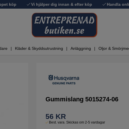
ppet köp
Vi hjälper dig innan & efter köp
Handla onli
dare
Kläder & Skyddsutrustning
Anläggning
Oljor & Smörjme
Gummislang 5015274-06
56
KR
Best. vara. Skickas om 2-5 vardagar