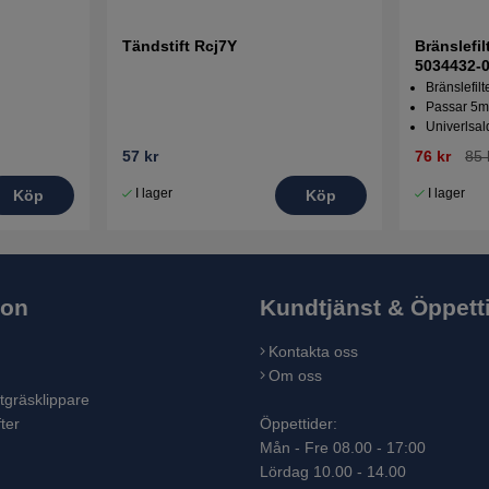
Tändstift Rcj7Y
Bränslefi
5034432-
Bränslefilt
Passar 5m
Univerlsal
57 kr
76 kr
85 
I lager
I lager
Köp
Köp
ion
Kundtjänst & Öppett
Kontakta oss
Om oss
tgräsklippare
ter
Öppettider:
Mån - Fre 08.00 - 17:00
Lördag 10.00 - 14.00