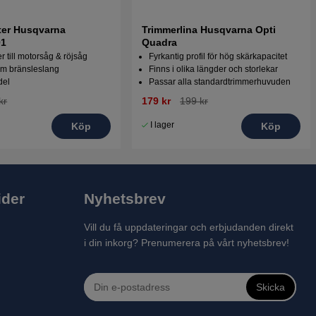
lter Husqvarna
Trimmerlina Husqvarna Opti
01
Quadra
er till motorsåg & röjsåg
Fyrkantig profil för hög skärkapacitet
m bränsleslang
Finns i olika längder och storlekar
del
Passar alla standardtrimmerhuvuden
kr
179 kr
199 kr
I lager
Köp
Köp
ider
Nyhetsbrev
Vill du få uppdateringar och erbjudanden direkt
i din inkorg? Prenumerera på vårt nyhetsbrev!
Skicka