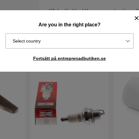
Vill du söka bland Husqvarna sprängskisser &
att komma till reservdelskatalogen. Tänk på att 
sprängskissen för din maskin.
Are you in the right place?
Select country
Fortsätt på entreprenadbutiken.se