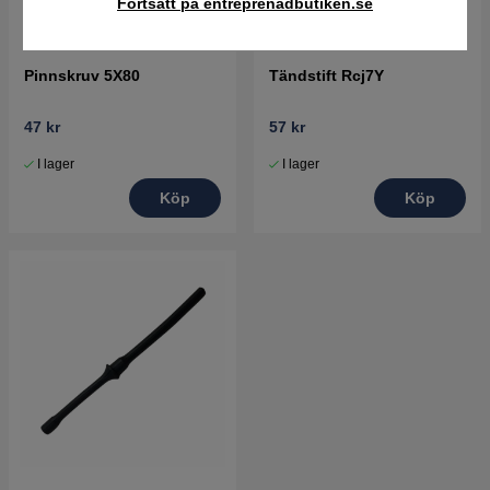
Fortsätt på entreprenadbutiken.se
Pinnskruv 5X80
Tändstift Rcj7Y
47 kr
57 kr
I lager
I lager
Köp
Köp