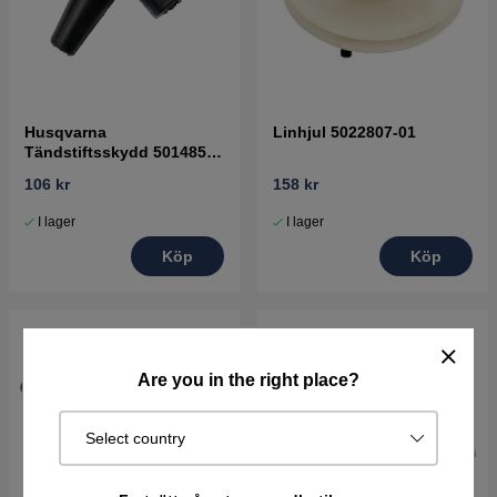
Husqvarna
Linhjul 5022807-01
Tändstiftsskydd 5014854-
02
106 kr
158 kr
I lager
I lager
Köp
Köp
Are you in the right place?
Select country