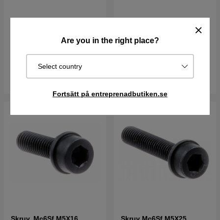
Bussning
Tändstift Rcj7Y
Are you in the right place?
66 kr
57 kr
I lager
I lager
Select country
Köp
Köp
Fortsätt på entreprenadbutiken.se
Skruv, Mc6Sf M5X16
Skruv Mc6Sf M5X25