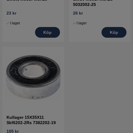
5032002-25
23 kr
26 kr
I lager
I lager
Köp
Köp
Kullager 15X35X11
Skf6202-2Rs 7382202-19
105 kr