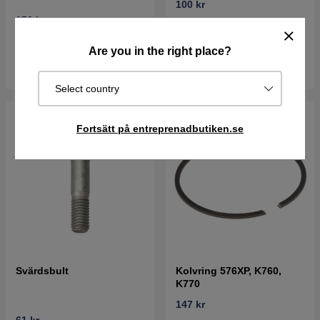
100 kr
156 kr
Best. vara. Skickas om 2-5
I lager
vardagar
Are you in the right place?
Köp
Köp
Select country
Fortsätt på entreprenadbutiken.se
Svärdsbult
Kolvring 576XP, K760,
K770
147 kr
61 kr