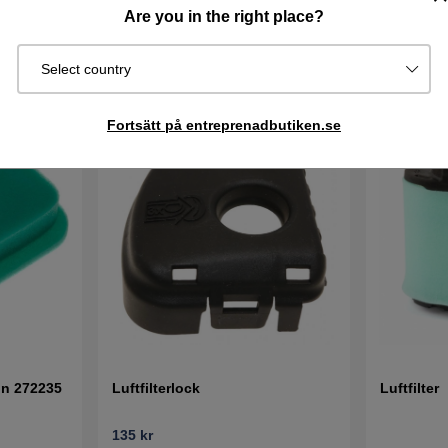
Are you in the right place?
Select country
Fortsätt på entreprenadbutiken.se
ton 272235
Luftfilterlock
Luftfilter
135 kr