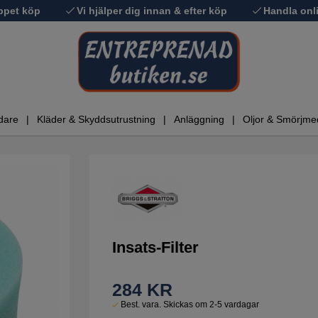
ppet köp
Vi hjälper dig innan & efter köp
Handla onli
dare
Kläder & Skyddsutrustning
Anläggning
Oljor & Smörjme
Insats-Filter
284
KR
Best. vara. Skickas om 2-5 vardagar