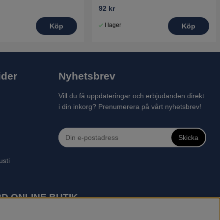
92 kr
I lager
Köp
Köp
ider
Nyhetsbrev
Vill du få uppdateringar och erbjudanden direkt
i din inkorg? Prenumerera på vårt nyhetsbrev!
Skicka
usti
D ONLINE BUTIK
 robotgräsklippare, motorsågar, röjsågar, trimmers, riders,