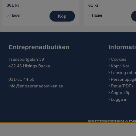
361 kr
61 kr
I lager
I lager
Köp
Entreprenadbutiken
Informat
Transportgatan 39
Cookies
422 46 Hisings Backa
Köpvillkor
Leasing robo
031-51 44 50
Personuppgif
info@entreprenadbutiken.se
Retur(PDF)
Ångra köp
Logga in
ENTREPRENADBU
Husqvarna är världens största tillverkare av utomhusproduk