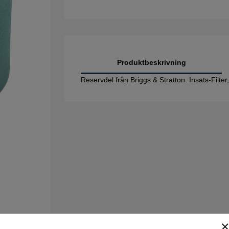
Produktbeskrivning
Reservdel från Briggs & Stratton: Insats-Filte