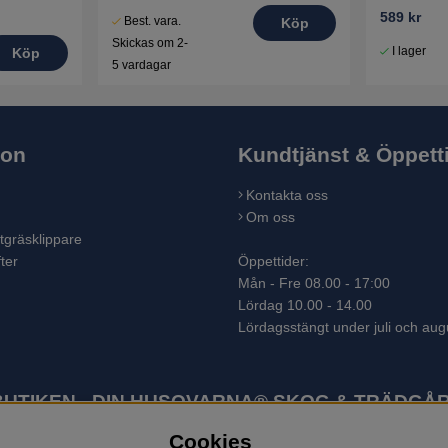
589 kr
Best. vara.
Köp
Skickas om 2-
I lager
Köp
5 vardagar
ion
Kundtjänst & Öppett
Kontakta oss
Om oss
tgräsklippare
ter
Öppettider:
Mån - Fre 08.00 - 17:00
Lördag 10.00 - 14.00
Lördagsstängt under juli och aug
TIKEN - DIN HUSQVARNA® SKOG & TRÄDGÅR
Cookies
ter som skogsmaskiner och trädgårdsmaskiner. I sortimentet finns bl.a.