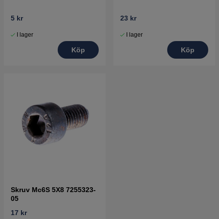
5 kr
23 kr
I lager
I lager
Köp
Köp
Skruv Mc6S 5X8 7255323-
05
17 kr