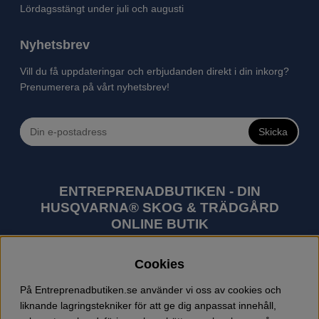
Lördagsstängt under juli och augusti
Nyhetsbrev
Vill du få uppdateringar och erbjudanden direkt i din inkorg?
Prenumerera på vårt nyhetsbrev!
Skicka
ENTREPRENADBUTIKEN - DIN
HUSQVARNA® SKOG & TRÄDGÅRD
ONLINE BUTIK
Husqvarna är världens största tillverkare av
Cookies
utomhusprodukter som skogsmaskiner och
trädgårdsmaskiner. I sortimentet finns bl.a. robotgräsklippare,
På Entreprenadbutiken.se använder vi oss av cookies och
motorsågar, röjsågar, trimmers, riders, åkgräsklippare,
liknande lagringstekniker för att ge dig anpassat innehåll,
trädgårdstraktorer, gräsklippare, häcksaxar, lövblåsar,