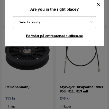
161 kr
66 kr
Are you in the right place?
I lager
I lager
Köp
Köp
Select country
Fortsätt på entreprenadbutiken.se
Remspännarhjul
Styrvajer Husqvarna Rider
850, R11, R13 mfl
355 kr
248 kr
I lager
I lager