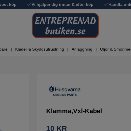
ppet köp
Vi hjälper dig innan & efter köp
Handla onli
dare
Kläder & Skyddsutrustning
Anläggning
Oljor & Smörjme
Klamma,Vxl-Kabel
10
KR