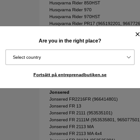
Husqvarna Rider 850HST
Husqvarna Rider 970
Husqvarna Rider 970HST
Husqvarna Rider PR17 (965192201, 966772
Husqvarna Rider PR17 AWD (965192201, 96
Husqvarna Rider Pro 18
Are you in the right place?
Husqvarna Rider Pro 18 AWD
Husqvarna Rider Proflex 18 (953522401, 95
Select country
Husqvarna Rider Proflex 20
Husqvarna Rider Proflex 21
Husqvarna Rider Proflex 21 AWD
Fortsätt på entreprenadbutiken.se
Husqvarna Rider Proflex 1200
Jonsered
Jonsered FR2216FR (966414801)
Jonsered FR 13
Jonsered FR 2111 (953535101)
Jonsered FR 2111M (953535801, 965077501
Jonsered FR 2113 MA
Jonsered FR 2113 MA 4x4