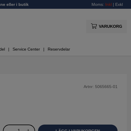
ne eller i butik
Moms:
Inkl
|
Exkl
VARUKORG
del
Service Center
Reservdelar
Artnr:
5065665-01
LÄGG I VARUKORGEN