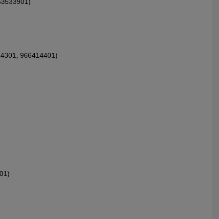
53533901)
14301, 966414401)
01)