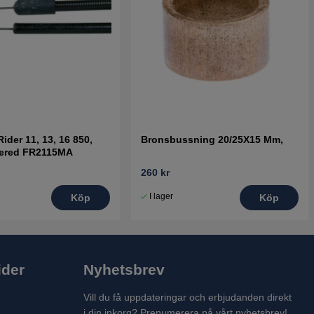
ider 11, 13, 16 850,
Bronsbussning 20/25X15 Mm,
sered FR2115MA
260 kr
I lager
Köp
Köp
ider
Nyhetsbrev
Vill du få uppdateringar och erbjudanden direkt
i din inkorg? Prenumerera på vårt nyhetsbrev!