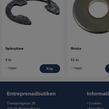
Spårryttare
Bricka
9 kr
51 kr
I lager
I lager
Köp
Entreprenadbutiken
Informat
Transportgatan 39
Cookies
422 46 Hisings Backa
Köpvillkor