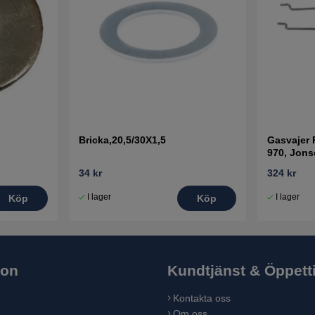
Bricka,20,5/30X1,5
Gasvajer R
970, Jon
34 kr
324 kr
I lager
I lager
Köp
Köp
ion
Kundtjänst & Öppett
Kontakta oss
Om oss