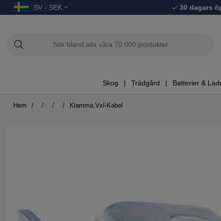
SV - SEK
30 dagars ö
Skog
Trädgård
Batterier & Lad
Hem
Klamma,Vxl-Kabel