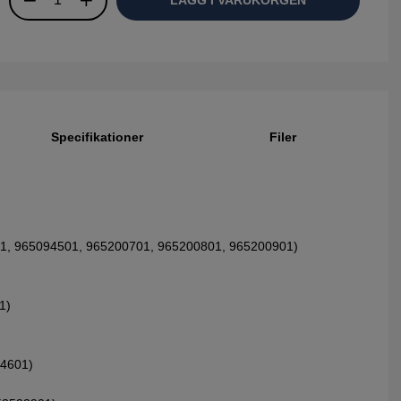
Specifikationer
Filer
1, 965094501, 965200701, 965200801, 965200901)
1)
94601)