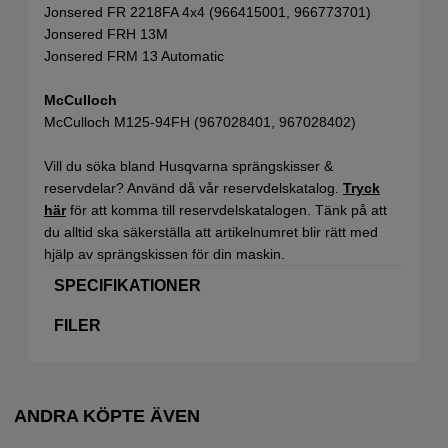
Jonsered FR 2218FA 4x4 (966415001, 966773701)
Jonsered FRH 13M
Jonsered FRM 13 Automatic
McCulloch
McCulloch M125-94FH (967028401, 967028402)
Vill du söka bland Husqvarna sprängskisser &
reservdelar? Använd då vår reservdelskatalog.
Tryck
här
för att komma till reservdelskatalogen. Tänk på att
du alltid ska säkerställa att artikelnumret blir rätt med
hjälp av sprängskissen för din maskin.
SPECIFIKATIONER
FILER
ANDRA KÖPTE ÄVEN