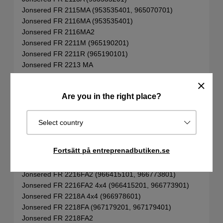
Jonsered FR 2115MA (953535401, 965070701)
Jonsered FR 2116MA (953535401)
Jonsered FR 2116MA2
Jonsered FR 2211M (965190201)
Jonsered FR 2211R (965190101)
Jonsered FR 2213 MA
Jonsered FR 2213RA (966632001, 96677330)
Jonsered FR 2215 MA
Are you in the right place?
Jonsered FR 2215MA 4x4 (966632201, 966773501)
Jonsered FR 2216 MA
Jonsered FR 2216 MA 4x4
Select country
Jonsered FR 2216A (965190501)
Jonsered FR 2216A2 (966862901)
Fortsätt på entreprenadbutiken.se
Jonsered FR 2216A2 4x4 (965190701)
Jonsered FR 2216FA (966414801, 966773601)
Jonsered FR 2216FA2 (966415101, 966773801)
Jonsered FR 2216FA2 4x4 (966415201, 966773901)
Jonsered FR 2218A 4x4 (966978601)
Jonsered FR 2218FA (967179201, 967179401)
Jonsered FR 2218FA2