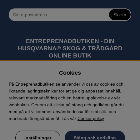
Skicka
ENTREPRENADBUTIKEN - DIN
HUSQVARNA® SKOG & TRÄDGÅRD
ONLINE BUTIK
Husqvarna är världens största tillverkare av
Cookies
utomhusprodukter som skogsmaskiner och
trädgårdsmaskiner. I sortimentet finns bl.a. robotgräsklippare,
På Entreprenadbutiken.se använder vi oss av cookies och
motorsågar, röjsågar, trimmers, riders, åkgräsklippare,
liknande lagringstekniker för att ge dig anpassat innehåll,
trädgårdstraktorer, gräsklippare, häcksaxar, lövblåsar,
relevant marknadsföring och en bättre upplevelse av vår
jordfräsar, snöslungor, skyddskläder och arbetskläder.
webbplats. Genom att klicka på stäng och godkänn går du
Entreprenadbutiken har snabba leveranser av Husqvarna
med på att vi kommer använda dessa för statistik- och
produkter.
marknadsföringsändamål. Läs vår
Cookie-policy
.
Inställningar
Stäng och godkänn