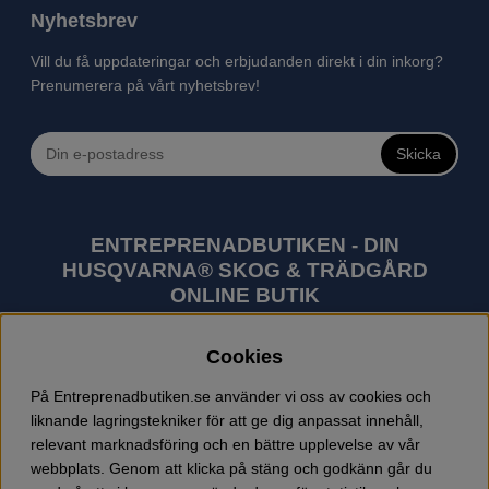
Nyhetsbrev
Vill du få uppdateringar och erbjudanden direkt i din inkorg?
Prenumerera på vårt nyhetsbrev!
Skicka
ENTREPRENADBUTIKEN - DIN
HUSQVARNA® SKOG & TRÄDGÅRD
ONLINE BUTIK
Husqvarna är världens största tillverkare av
Cookies
utomhusprodukter som skogsmaskiner och
trädgårdsmaskiner. I sortimentet finns bl.a. robotgräsklippare,
På Entreprenadbutiken.se använder vi oss av cookies och
motorsågar, röjsågar, trimmers, riders, åkgräsklippare,
liknande lagringstekniker för att ge dig anpassat innehåll,
trädgårdstraktorer, gräsklippare, häcksaxar, lövblåsar,
relevant marknadsföring och en bättre upplevelse av vår
jordfräsar, snöslungor, skyddskläder och arbetskläder.
webbplats. Genom att klicka på stäng och godkänn går du
Entreprenadbutiken har snabba leveranser av Husqvarna