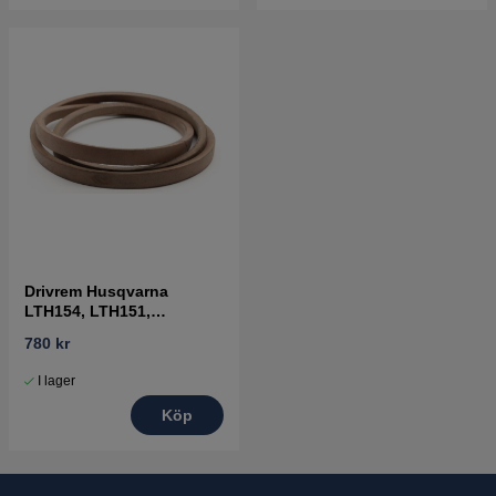
Drivrem Husqvarna
LTH154, LTH151,
Jonsered LT2218A2,
780 kr
LT2216A2
I lager
Köp