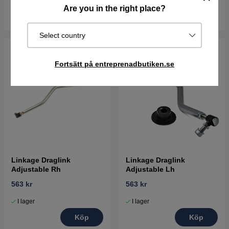
Are you in the right place?
Köp
Köp
Select country
Fortsätt på entreprenadbutiken.se
Linkage Draglink
Linkage Draglink
Adjustable Rh
Adjustable Lh
563 kr
563 kr
I lager
I lager
Köp
Köp