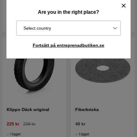
99 kr
264 kr
Are you in the right place?
I lager
I lager
Köp
Köp
Select country
Fortsätt på entreprenadbutiken.se
Klippo Däck original
Fiberbricka
225 kr
238 kr
40 kr
I lager
I lager