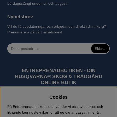
Lördagsstängt under juli och augusti
Nyhetsbrev
Vill du få uppdateringar och erbjudanden direkt i din inkorg?
Prenumerera på vårt nyhetsbrev!
Skicka
ENTREPRENADBUTIKEN - DIN
HUSQVARNA® SKOG & TRÄDGÅRD
ONLINE BUTIK
Husqvarna är världens största tillverkare av
Cookies
utomhusprodukter som skogsmaskiner och
trädgårdsmaskiner. I sortimentet finns bl.a. robotgräsklippare,
På Entreprenadbutiken.se använder vi oss av cookies och
motorsågar, röjsågar, trimmers, riders, åkgräsklippare,
liknande lagringstekniker för att ge dig anpassat innehåll,
trädgårdstraktorer, gräsklippare, häcksaxar, lövblåsar,