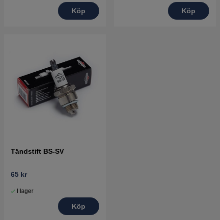
Köp
Köp
Tändstift BS-SV
65 kr
I lager
Köp