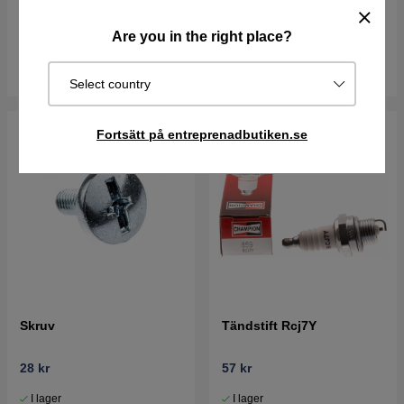
55 kr
78 kr
49 kr
99 kr
Are you in the right place?
I lager
I lager
Köp
Köp
Select country
Fortsätt på entreprenadbutiken.se
Skruv
Tändstift Rcj7Y
28 kr
57 kr
I lager
I lager