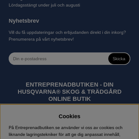
Lördagsstängt under juli och augusti
Nyhetsbrev
Vill du få uppdateringar och erbjudanden direkt i din inkorg?
Prenumerera på vårt nyhetsbrev!
Skicka
ENTREPRENADBUTIKEN - DIN
HUSQVARNA® SKOG & TRÄDGÅRD
ONLINE BUTIK
Husqvarna är världens största tillverkare av
Cookies
utomhusprodukter som skogsmaskiner och
trädgårdsmaskiner. I sortimentet finns bl.a. robotgräsklippare,
På Entreprenadbutiken.se använder vi oss av cookies och
motorsågar, röjsågar, trimmers, riders, åkgräsklippare,
liknande lagringstekniker för att ge dig anpassat innehåll,