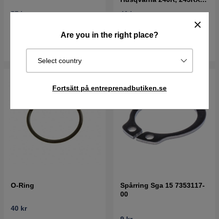
41
57 kr
40 kr
I lager
I lager
Are you in the right place?
Köp
Köp
Select country
Fortsätt på entreprenadbutiken.se
O-Ring
Spårring Sga 15 7353117-
00
40 kr
9 kr