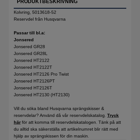
PRODUKTBESKRIVNING
Kolvring, 5013618-52
Reservdel från Husqvarna
Passar till bl.a:
Jonsered
Jonsered GR28
Jonsered GR28L
Jonsered HT2122
Jonsered HT2122T
Jonsered HT2126 Pro Twist
Jonsered HT2126PT
Jonsered HT2126T
Jonsered HT2130 (HT2130)
Vill du söka bland Husqvarna sprängskisser &
reservdelar? Använd då vår reservdelskatalog.
Tryck
här
för att komma till reservdelskatalogen. Tänk på att
du alltid ska säkerställa att artikelnumret blir rätt med
hjälp av sprängskissen för din maskin.