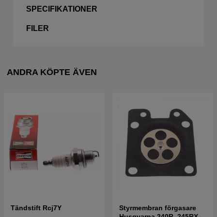
SPECIFIKATIONER
FILER
ANDRA KÖPTE ÄVEN
Tändstift Rcj7Y
Styrmembran förgasare
Husqvarna 240R, 245RX,