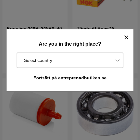
Koppling 240R, 245RX, 40,
Tändstift Bpmr7A
49, RS41, RS44, GR50
794 kr
57 kr
Are you in the right place?
I lager
I lager
Select country
Köp
Köp
Fortsätt på entreprenadbutiken.se