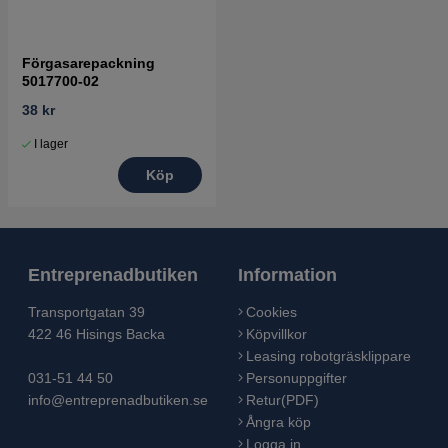
Förgasarepackning
5017700-02
38 kr
I lager
Köp
Entreprenadbutiken
Information
Transportgatan 39
Cookies
422 46 Hisings Backa
Köpvillkor
Leasing robotgräsklippare
031-51 44 50
Personuppgifter
info@entreprenadbutiken.se
Retur(PDF)
Ångra köp
Logga in