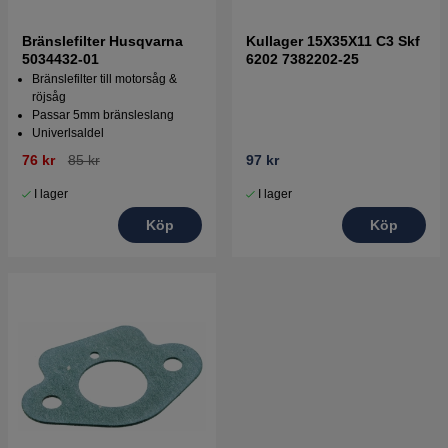
Bränslefilter Husqvarna
Kullager 15X35X11 C3 Skf
5034432-01
6202 7382202-25
Bränslefilter till motorsåg &
röjsåg
Passar 5mm bränsleslang
Univerlsaldel
76 kr
85 kr
97 kr
I lager
I lager
Köp
Köp