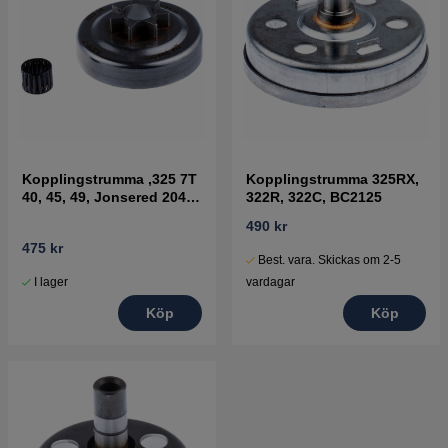
Kopplingstrumma ,325 7T
Kopplingstrumma 325RX,
40, 45, 49, Jonsered 2041-
322R, 322C, BC2125
2050
490 kr
475 kr
Best. vara. Skickas om 2-5
I lager
vardagar
Köp
Köp