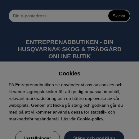
Skicka
ENTREPRENADBUTIKEN - DIN
HUSQVARNA® SKOG & TRÄDGÅRD
ONLINE BUTIK
Husqvarna är världens största tillverkare av
Cookies
utomhusprodukter som skogsmaskiner och
trädgårdsmaskiner. I sortimentet finns bl.a. robotgräsklippare,
På Entreprenadbutiken.se använder vi oss av cookies och
motorsågar, röjsågar, trimmers, riders, åkgräsklippare,
liknande lagringstekniker för att ge dig anpassat innehåll,
trädgårdstraktorer, gräsklippare, häcksaxar, lövblåsar,
relevant marknadsföring och en bättre upplevelse av vår
jordfräsar, snöslungor, skyddskläder och arbetskläder.
webbplats. Genom att klicka på stäng och godkänn går du
Entreprenadbutiken har snabba leveranser av Husqvarna
med på att vi kommer använda dessa för statistik- och
produkter.
marknadsföringsändamål. Läs vår
Cookie-policy
.
Inställningar
Stäng och godkänn