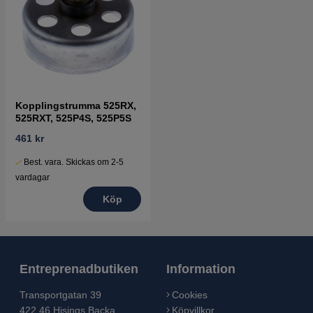
Kopplingstrumma 525RX,
525RXT, 525P4S, 525P5S
461 kr
Best. vara. Skickas om 2-5
vardagar
Köp
Entreprenadbutiken
Information
Transportgatan 39
Cookies
422 46 Hisings Backa
Köpvillkor