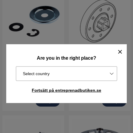
Are you in the right place?
Kit Bricka
Kopplingstrumma 550i XP,
550i XPG
Select country
54 kr
154 kr
Best. vara. Skickas om 2-5
Best. vara. Skickas om 2-5
Fortsätt på entreprenadbutiken.se
vardagar
vardagar
Köp
Köp