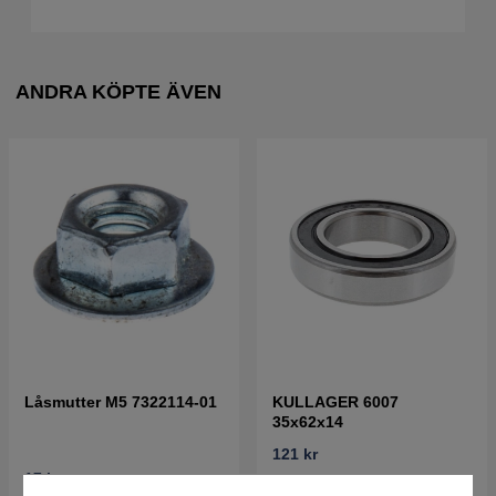
ANDRA KÖPTE ÄVEN
Låsmutter M5 7322114-01
KULLAGER 6007
35x62x14
121 kr
17 kr
Best. vara. Skickas om 2-5