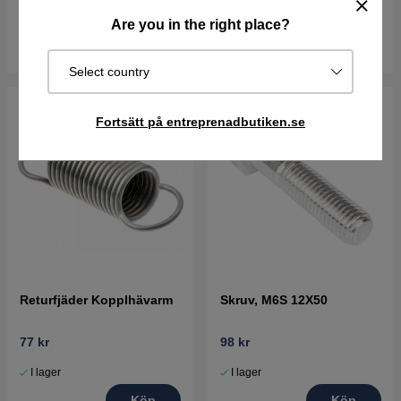
I lager
vardagar
Are you in the right place?
Köp
Köp
Select country
Fortsätt på entreprenadbutiken.se
Returfjäder Kopplhävarm
Skruv, M6S 12X50
77 kr
98 kr
I lager
I lager
Köp
Köp