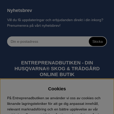
Nyhetsbrev
Vill du få uppdateringar och erbjudanden direkt i din inkorg?
Prenumerera på vårt nyhetsbrev!
Skicka
ENTREPRENADBUTIKEN - DIN
HUSQVARNA® SKOG & TRÄDGÅRD
ONLINE BUTIK
Husqvarna är världens största tillverkare av
Cookies
utomhusprodukter som skogsmaskiner och
trädgårdsmaskiner. I sortimentet finns bl.a. robotgräsklippare,
På Entreprenadbutiken.se använder vi oss av cookies och
motorsågar, röjsågar, trimmers, riders, åkgräsklippare,
liknande lagringstekniker för att ge dig anpassat innehåll,
trädgårdstraktorer, gräsklippare, häcksaxar, lövblåsar,
relevant marknadsföring och en bättre upplevelse av vår
jordfräsar, snöslungor, skyddskläder och arbetskläder.