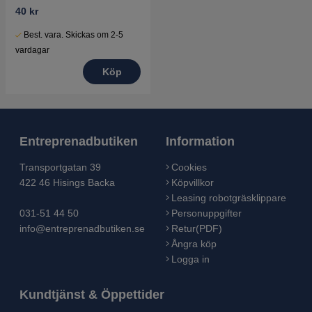
7252380-51
40 kr
Best. vara. Skickas om 2-5
vardagar
Köp
Entreprenadbutiken
Information
Transportgatan 39
Cookies
422 46 Hisings Backa
Köpvillkor
Leasing robotgräsklippare
031-51 44 50
Personuppgifter
info@entreprenadbutiken.se
Retur(PDF)
Ångra köp
Logga in
Kundtjänst & Öppettider