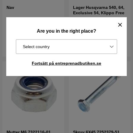
Nav
Lager Husqvarna 540, 64,
Exclusive 54, Klippo Free
78 kr
97 kr
Are you in the right place?
Best. vara. Skickas om 2-5
I lager
vardagar
Select country
Köp
Köp
Fortsätt på entreprenadbutiken.se
Mutter M6 7322116-01
Skruv 6X45 7252379-51