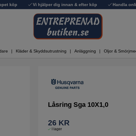
ppet köp
Vi hjälper dig innan & efter köp
Handla onli
dare
Kläder & Skyddsutrustning
Anläggning
Oljor & Smörjme
Låsring Sga 10X1,0
26
KR
I lager