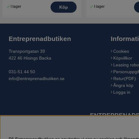
I lager
I lager
Köp
Entreprenadbutiken
Informat
Transportgatan 39
Cookies
422 46 Hisings Backa
Köpvillkor
Leasing robo
031-51 44 50
Personuppgif
info@entreprenadbutiken.se
Retur(PDF)
Ångra köp
Logga in
ENTREPRENADBU
Husqvarna är världens största tillverkare av utomhusproduk
åkgräsklippare, trädgårdstraktorer, gräsklippare, häcksaxar,