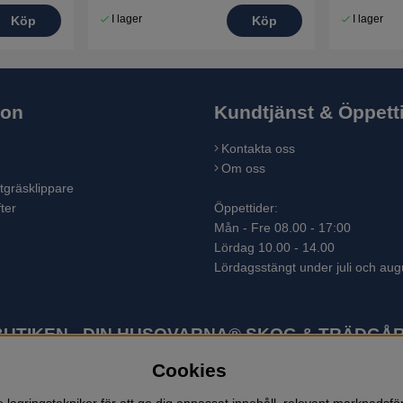
I lager
I lager
Köp
Köp
ion
Kundtjänst & Öppett
Kontakta oss
Om oss
tgräsklippare
ter
Öppettider:
Mån - Fre 08.00 - 17:00
Lördag 10.00 - 14.00
Lördagsstängt under juli och aug
TIKEN - DIN HUSQVARNA® SKOG & TRÄDGÅR
Cookies
ter som skogsmaskiner och trädgårdsmaskiner. I sortimentet finns bl.a.
 lövblåsar, jordfräsar, snöslungor, skyddskläder och arbetskläder. Ent