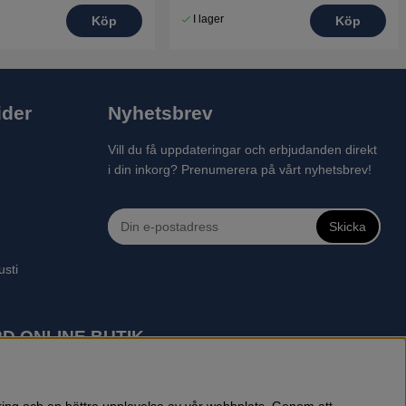
I lager
Köp
Köp
ider
Nyhetsbrev
Vill du få uppdateringar och erbjudanden direkt
i din inkorg? Prenumerera på vårt nyhetsbrev!
Skicka
usti
D ONLINE BUTIK
 robotgräsklippare, motorsågar, röjsågar, trimmers, riders,
reprenadbutiken har snabba leveranser av Husqvarna produkter.