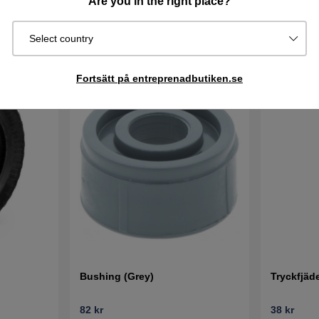
Are you in the right place?
Select country
Fortsätt på entreprenadbutiken.se
Bushing (Grey)
Tryckfjäde
82 kr
38 kr