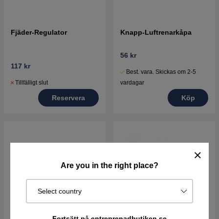
Fjäder-Regulator
Knapp-Luftrenarkåpa
56 kr
117 kr
Best. vara. Skickas om 2-5
Tillfälligt slut
vardagar
Reservera
Köp
Are you in the right place?
Select country
Fortsätt på entreprenadbutiken.se