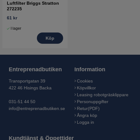
Luftfilter Briggs Stratton
272235
61 kr
I lager
Köp
Entreprenadbutiken
Information
Transportgatan 39
Cookies
422 46 Hisings Backa
Köpvillkor
Leasing robotgräsklippare
031-51 44 50
Personuppgifter
info@entreprenadbutiken.se
Retur(PDF)
Ångra köp
Logga in
Kundtjänst & Öppettider