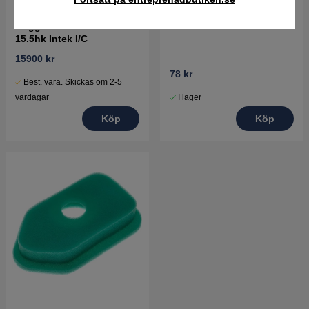
Briggs & Stratton motor
Tändstift
15.5hk Intek I/C
15900 kr
78 kr
Best. vara. Skickas om 2-5
I lager
vardagar
Köp
Köp