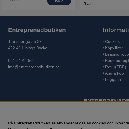
Köp
5 vardagar
Entreprenadbutiken
Informat
Transportgatan 39
Cookies
422 46 Hisings Backa
Köpvillkor
Leasing robo
031-51 44 50
Personuppgif
info@entreprenadbutiken.se
Retur(PDF)
Ångra köp
Logga in
ENTREPRENADBU
Husqvarna är världens största tillverkare av utomhusproduk
åkgräsklippare, trädgårdstraktorer, gräsklippare, häcksaxar,
På Entreprenadbutiken.se använder vi oss av cookies och liknande 