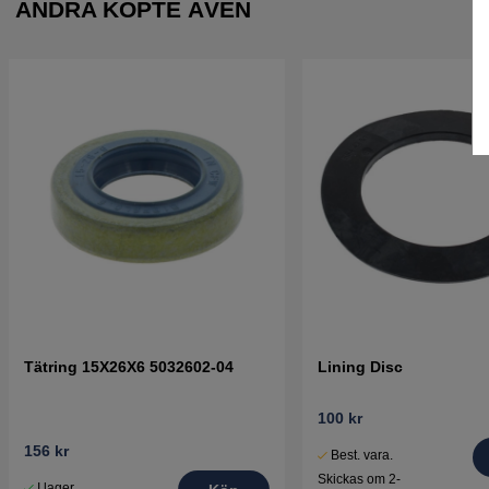
ANDRA KÖPTE ÄVEN
Tätring 15X26X6 5032602-04
Lining Disc
100 kr
156 kr
Best. vara.
Skickas om 2-
I lager