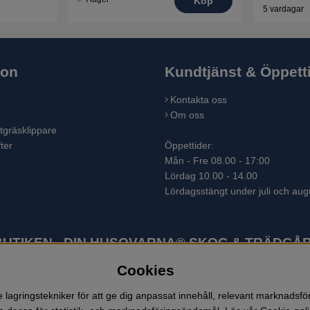
Köp
5 vardagar
ion
Kundtjänst & Öppett
Kontakta oss
Om oss
tgräsklippare
ter
Öppettider:
Mån - Fre 08.00 - 17:00
Lördag 10.00 - 14.00
Lördagsstängt under juli och aug
TIKEN - DIN HUSQVARNA® SKOG & TRÄDGÅR
Cookies
ter som skogsmaskiner och trädgårdsmaskiner. I sortimentet finns bl.a.
 lövblåsar, jordfräsar, snöslungor, skyddskläder och arbetskläder. Ent
lagringstekniker för att ge dig anpassat innehåll, relevant marknadsf