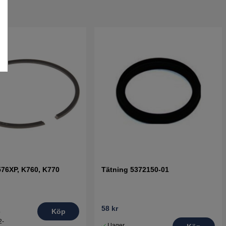
576XP, K760, K770
Tätning 5372150-01
58 kr
.
Köp
2-
I lager