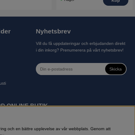
Köp
ider
Nyhetsbrev
Vill du få uppdateringar och erbjudanden direkt
i din inkorg? Prenumerera på vårt nyhetsbrev!
Skicka
usti
D ONLINE BUTIK
 robotgräsklippare, motorsågar, röjsågar, trimmers, riders,
reprenadbutiken har snabba leveranser av Husqvarna produkter.
öring och en bättre upplevelse av vår webbplats. Genom att