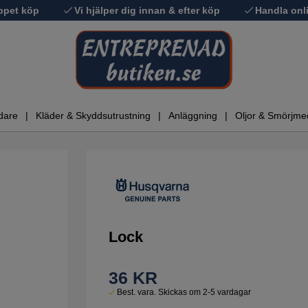
ppet köp
Vi hjälper dig innan & efter köp
Handla onli
dare
Kläder & Skyddsutrustning
Anläggning
Oljor & Smörjme
Lock
36
KR
Best. vara. Skickas om 2-5 vardagar