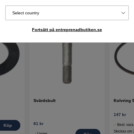
Select country
Fortsätt på entreprenadbutiken.se
Svärdsbult
Kolvring 
147 kr
61 kr
Best. vara
Köp
Skickas om 
I lager