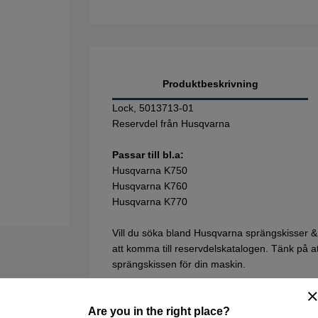
Produktbeskrivning
Lock, 5013713-01
Reservdel från Husqvarna
Passar till bl.a:
Husqvarna K750
Husqvarna K760
Husqvarna K770
Vill du söka bland Husqvarna sprängskisser &
att komma till reservdelskatalogen. Tänk på att 
sprängskissen för din maskin.
Are you in the right place?