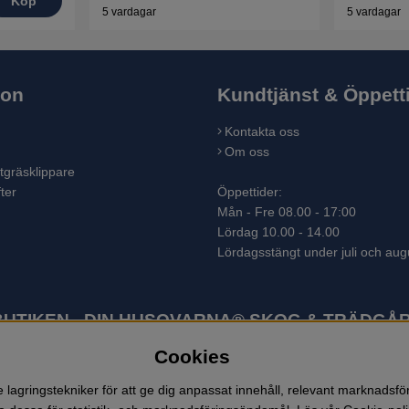
Köp
5 vardagar
5 vardagar
ion
Kundtjänst & Öppett
Kontakta oss
Om oss
tgräsklippare
ter
Öppettider:
Mån - Fre 08.00 - 17:00
Lördag 10.00 - 14.00
Lördagsstängt under juli och aug
TIKEN - DIN HUSQVARNA® SKOG & TRÄDGÅR
Cookies
ter som skogsmaskiner och trädgårdsmaskiner. I sortimentet finns bl.a.
 lövblåsar, jordfräsar, snöslungor, skyddskläder och arbetskläder. Ent
lagringstekniker för att ge dig anpassat innehåll, relevant marknadsf