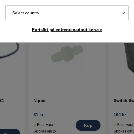
Select country
Fortsätt på entreprenadbutiken.se
31
Nippel
Switch Sw
81 kr
164 kr
Best. vara.
Best. vara
Köp
Skickas om 2-
Skickas om 