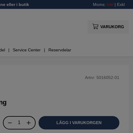
ne eller i butik
Moms:
Inkl
|
Exkl
VARUKORG
del
Service Center
Reservdelar
Artnr:
5016052-01
ing
LÄGG I VARUKORGEN