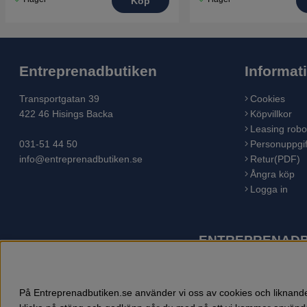
Köp
Entreprenadbutiken
Informat
Transportgatan 39
Cookies
422 46 Hisings Backa
Köpvillkor
Leasing robo
031-51 44 50
Personuppgif
info@entreprenadbutiken.se
Retur(PDF)
Ångra köp
Logga in
ENTREPRENADBU
Husqvarna är världens största tillverkare av utomhusproduk
åkgräsklippare, trädgårdstraktorer, gräsklippare, häcksaxar,
På Entreprenadbutiken.se använder vi oss av cookies och liknande 