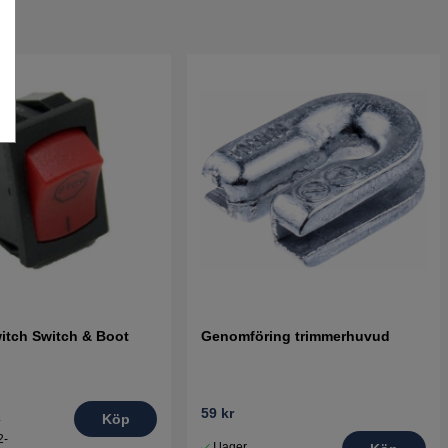
itch Switch & Boot
Genomföring trimmerhuvud
59 kr
.
Köp
2-
I lager