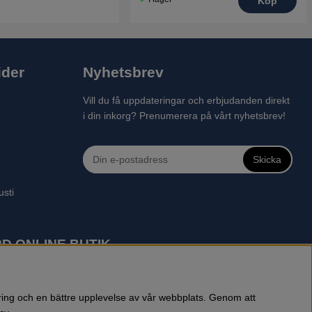
Köp
ider
Nyhetsbrev
Vill du få uppdateringar och erbjudanden direkt
i din inkorg? Prenumerera på vårt nyhetsbrev!
Skicka
usti
D ONLINE BUTIK
 robotgräsklippare, motorsågar, röjsågar, trimmers, riders,
reprenadbutiken har snabba leveranser av Husqvarna produkter.
öring och en bättre upplevelse av vår webbplats. Genom att