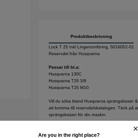
Produktbeskrivning
Lock T 25 Inkl Lingenomföring, 5016052-01
Reservdel från Husqvarna
Passar till bl.a:
Husqvarna 130C
Husqvarna T25 3/8
Husqvarna T25 M10
Vill du söka bland Husqvarna sprängskisser &
att komma till reservdelskatalogen. Tänk på att 
sprängskissen för din maskin.
Are you in the right place?