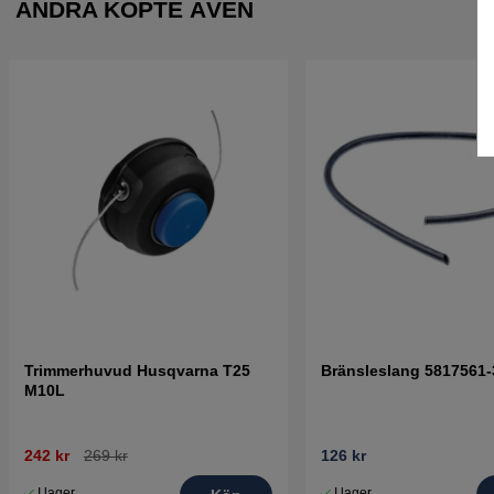
ANDRA KÖPTE ÄVEN
Trimmerhuvud Husqvarna T25
Bränsleslang 5817561-
M10L
242 kr
269 kr
126 kr
I lager
I lager