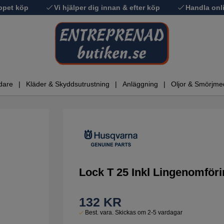
ppet köp
Vi hjälper dig innan & efter köp
Handla onli
dare
Kläder & Skyddsutrustning
Anläggning
Oljor & Smörjme
Lock T 25 Inkl Lingenomför
132
KR
Best. vara. Skickas om 2-5 vardagar