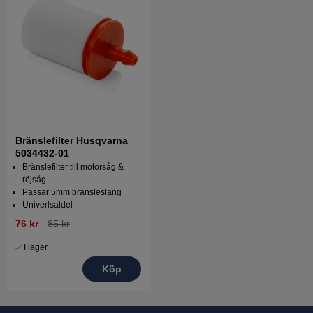
Bränslefilter Husqvarna
5034432-01
Bränslefilter till motorsåg &
röjsåg
Passar 5mm bränsleslang
Univerlsaldel
76 kr
85 kr
I lager
Köp