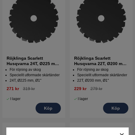
Röjklinga Scarlett
Röjklinga Scarlett
Husqvarna 24T, Ø225 mm,
Husqvarna 22T, Ø200 mm,
Ø1"
Ø1"
För röjning av skog
För röjning av skog
Speciellt utformade skärtänder
Speciellt utformade skärtänder
24T, Ø225 mm, Ø1"
22T, Ø200 mm, Ø1"
271 kr
319 kr
229 kr
279 kr
I lager
I lager
Köp
Köp