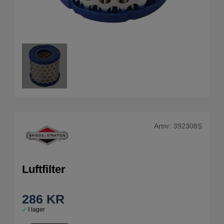
Artnr:
392308S
Luftfilter
286
KR
I lager