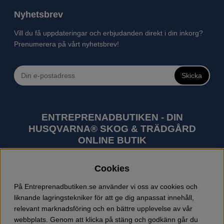
Nyhetsbrev
Vill du få uppdateringar och erbjudanden direkt i din inkorg?
Prenumerera på vårt nyhetsbrev!
Skicka
ENTREPRENADBUTIKEN - DIN
HUSQVARNA® SKOG & TRÄDGÅRD
ONLINE BUTIK
Husqvarna är världens största tillverkare av
Cookies
utomhusprodukter som skogsmaskiner och
trädgårdsmaskiner. I sortimentet finns bl.a. robotgräsklippare,
På Entreprenadbutiken.se använder vi oss av cookies och
motorsågar, röjsågar, trimmers, riders, åkgräsklippare,
liknande lagringstekniker för att ge dig anpassat innehåll,
trädgårdstraktorer, gräsklippare, häcksaxar, lövblåsar,
relevant marknadsföring och en bättre upplevelse av vår
jordfräsar, snöslungor, skyddskläder och arbetskläder.
webbplats. Genom att klicka på stäng och godkänn går du