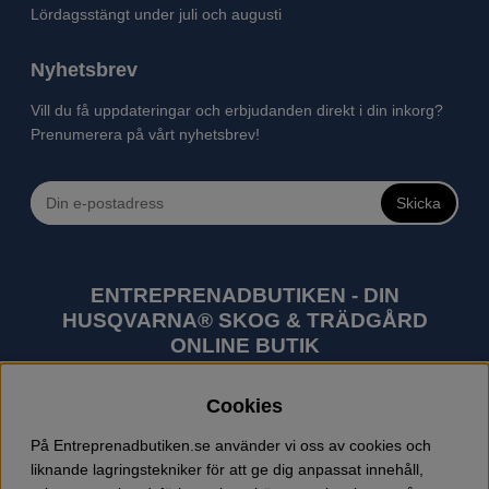
Lördagsstängt under juli och augusti
Nyhetsbrev
Vill du få uppdateringar och erbjudanden direkt i din inkorg?
Prenumerera på vårt nyhetsbrev!
Skicka
ENTREPRENADBUTIKEN - DIN
HUSQVARNA® SKOG & TRÄDGÅRD
ONLINE BUTIK
Husqvarna är världens största tillverkare av
Cookies
utomhusprodukter som skogsmaskiner och
trädgårdsmaskiner. I sortimentet finns bl.a. robotgräsklippare,
På Entreprenadbutiken.se använder vi oss av cookies och
motorsågar, röjsågar, trimmers, riders, åkgräsklippare,
liknande lagringstekniker för att ge dig anpassat innehåll,
trädgårdstraktorer, gräsklippare, häcksaxar, lövblåsar,