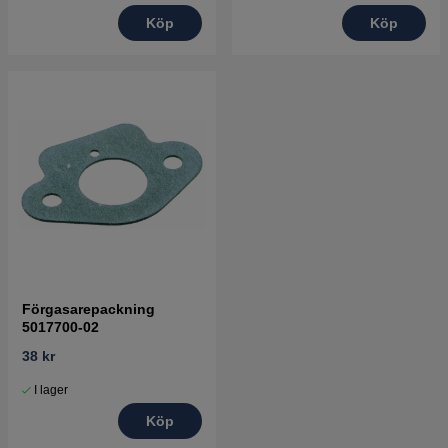
Köp
Köp
Förgasarepackning
5017700-02
38 kr
I lager
Köp