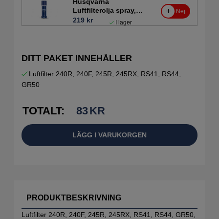
Husqvarna
Luftfilterolja spray,
Nej
200ml
219 kr
I lager
DITT PAKET INNEHÅLLER
Luftfilter 240R, 240F, 245R, 245RX, RS41, RS44,
GR50
TOTALT:
83
KR
LÄGG I VARUKORGEN
PRODUKTBESKRIVNING
Luftfilter 240R, 240F, 245R, 245RX, RS41, RS44, GR50,