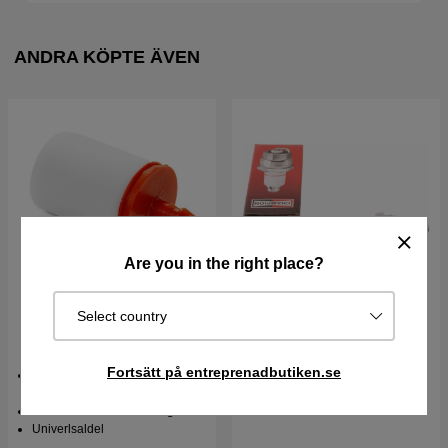
ANDRA KÖPTE ÄVEN
Are you in the right place?
Select country
Bränslefilter Husqvarna
Tändstift Rcj7Y
5034432-01
Fortsätt på entreprenadbutiken.se
Bränslefilter till motorsåg &
röjsåg
Passar 5mm bränsleslang
Univerlsaldel