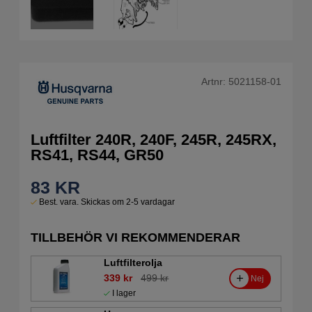
Artnr:
5021158-01
Luftfilter 240R, 240F, 245R, 245RX,
RS41, RS44, GR50
83
KR
Best. vara. Skickas om 2-5 vardagar
TILLBEHÖR VI REKOMMENDERAR
Luftfilterolja
339 kr
499 kr
Nej
I lager