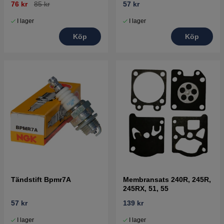
76 kr
85 kr
57 kr
I lager
I lager
Köp
Köp
Tändstift Bpmr7A
Membransats 240R, 245R,
245RX, 51, 55
57 kr
139 kr
I lager
I lager