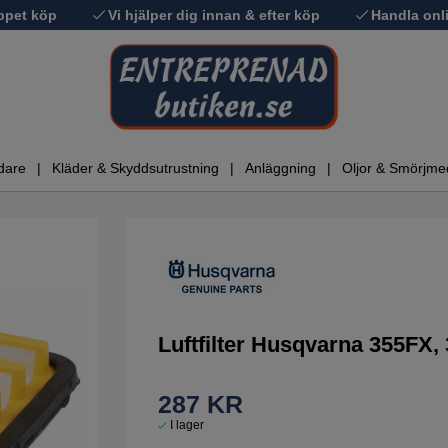
ppet köp
Vi hjälper dig innan & efter köp
Handla onli
dare
Kläder & Skyddsutrustning
Anläggning
Oljor & Smörjme
Luftfilter Husqvarna 355FX
287
KR
I lager