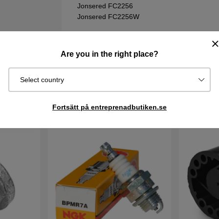
Jonsered FC2256
Jonsered FC2256W
Vill du söka bland Husqvarna sprängskisser &
att komma till reservdelskatalogen. Tänk på att 
Are you in the right place?
sprängskissen för din maskin.
Select country
Fortsätt på entreprenadbutiken.se