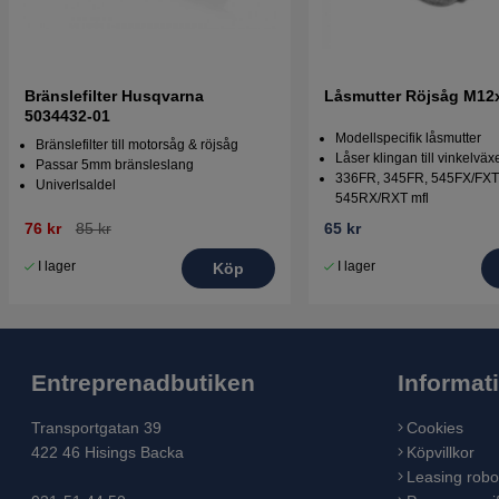
Bränslefilter Husqvarna
Låsmutter Röjsåg M12
5034432-01
Modellspecifik låsmutter
Bränslefilter till motorsåg & röjsåg
Låser klingan till vinkelväx
Passar 5mm bränsleslang
336FR, 345FR, 545FX/FXT
Univerlsaldel
545RX/RXT mfl
76 kr
85 kr
65 kr
I lager
I lager
Köp
Entreprenadbutiken
Informat
Transportgatan 39
Cookies
422 46 Hisings Backa
Köpvillkor
Leasing robo