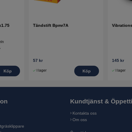
x1.75
Tändstift Bpmr7A
Vibration
eln
,
57 kr
145 kr
I lager
I lager
Köp
Köp
ion
Kundtjänst & Öppett
Kontakta oss
Om oss
tgräsklippare