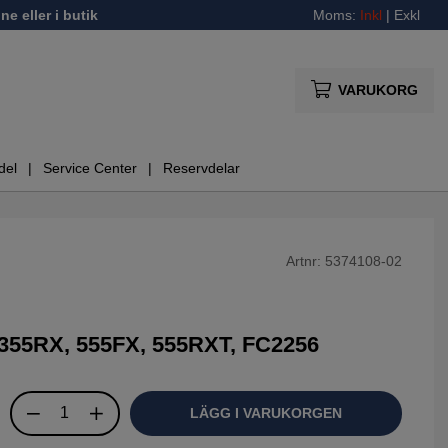
ne eller i butik
Moms:
Inkl
|
Exkl
VARUKORG
del
Service Center
Reservdelar
Artnr:
5374108-02
, 355RX, 555FX, 555RXT, FC2256
LÄGG I VARUKORGEN